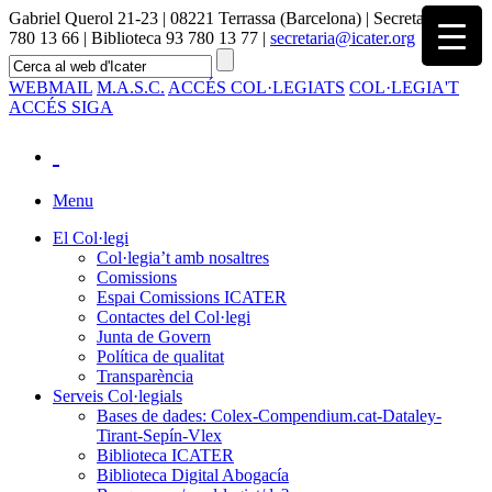
Gabriel Querol 21-23 | 08221 Terrassa (Barcelona) | Secretaria 93
780 13 66 | Biblioteca 93 780 13 77 |
secretaria@icater.org
WEBMAIL
M.A.S.C.
ACCÉS COL·LEGIATS
COL·LEGIA'T
ACCÉS SIGA
Menu
El Col·legi
Col·legia’t amb nosaltres
Comissions
Espai Comissions ICATER
Contactes del Col·legi
Junta de Govern
Política de qualitat
Transparència
Serveis Col·legials
Bases de dades: Colex-Compendium.cat-Dataley-
Tirant-Sepín-Vlex
Biblioteca ICATER
Biblioteca Digital Abogacía