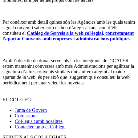
tributàries, tant per temes propis com de tercers.
Per conèixer amb detall quines són les Agències amb les quals tenim
signat conveni i saber com us heu d’afegir a cadascun d’ells,
consulteu el
Catàleg de Serveis a la web col·legial, concretament
l’apartat Convenis amb empreses i administracions públiques
.
Amb l’objectiu de donar servei als i a les integrants de l’ICATER
estem mantenint converses amb més Administracions per agilitzar la
signatura d’altres convenis similars que anirem afegint al mateix
apartat de la web, és per això que suggerim que consulteu la web
periòdicament per anar veient les novetats.
EL COL·LEGI
Junta de Govern
Comissions
Col·legia't amb nosaltres
Contacteu amb el Col·legi
SERVEIS ALS COL·LEGIATS