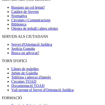
Busques un col·legiat?
Catàleg de Serveis
Normativa
Circulars i Comunicacions
Biblioteca
Ofertes de treball i altres ofertes
SERVEIS ALS CIUTADANS
Servei d'Orientació Jurídica
Justícia Gratuïta
Busca un advocat?
TORN D'OFICI
Llistes de guàrdies
Jutjats de Guàrdia
Telèfons i adreces d'interès
Circulars TOAD
Documentació TOAD
Vull prestar el Servei d'Orientació Jurídica
FORMACIÓ