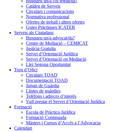
Busqueu un/a col·legiat/da?
Catàleg de Serveis
Circulars i comunicacions
Normativa professional
Ofertes de treball i altres ofertes
Guies Pràctiques ICATER
Serveis als Ciutadans
Busqueu un/a advocat/da?
Centre de Mediació – CEMICAT
Justícia Gratuïta
Servei d’Orientació Jurídica
Servei d’Orientació en Mediació
Llei Segona Oportunitat
Torn d’Ofici
Circulars TOAD
Documentació TOAD
Jutjats de Guàrdia
Llistes de guàrdies
Telèfons i adreces d’interès
Vull prestar el Servei d’Orientació Jurídica
Formació
Escola de Pràctica Jurídica
Formació Continuada
Màsters i Cursos d’Accés a l’Advocacia
Calendari