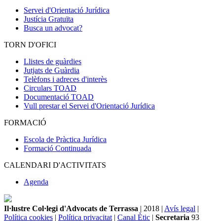
Servei d'Orientació Jurídica
Justícia Gratuïta
Busca un advocat?
TORN D'OFICI
Llistes de guàrdies
Jutjats de Guàrdia
Telèfons i adreces d'interès
Circulars TOAD
Documentació TOAD
Vull prestar el Servei d'Orientació Jurídica
FORMACIÓ
Escola de Pràctica Jurídica
Formació Continuada
CALENDARI D'ACTIVITATS
Agenda
Il·lustre Col·legi d'Advocats de Terrassa
| 2018 |
Avís legal
|
Política cookies
|
Política privacitat
|
Canal Ètic
|
Secretaria
93