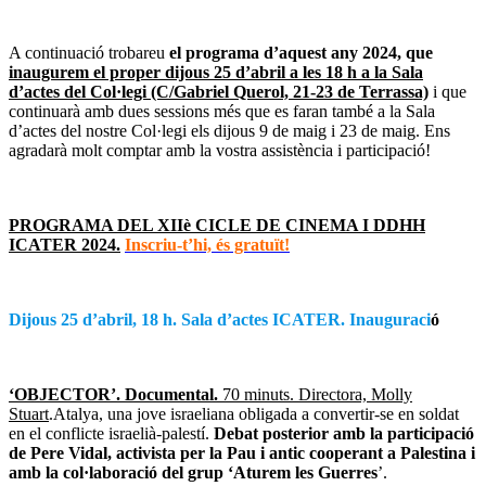
A continuació trobareu
el programa d’aquest any 2024, que
inaugurem el proper dijous 25 d’abril a les 18 h a la Sala
d’actes del Col·legi (C/Gabriel Querol, 21-23 de Terrassa)
i que
continuarà amb dues sessions més que es faran també a la Sala
d’actes del nostre Col·legi els dijous 9 de maig i 23 de maig. Ens
agradarà molt comptar amb la vostra assistència i participació!
PROGRAMA DEL XIIè CICLE DE CINEMA I DDHH
ICATER 2024.
Inscriu-t’hi, és gratuït!
Dijous 25 d’abril, 18 h. Sala d’actes ICATER. Inauguraci
ó
‘OBJECTOR’. Documental.
70 minuts. Directora, Molly
Stuart
.Atalya, una jove israeliana obligada a convertir-se en soldat
en el conflicte israelià-palestí.
Debat posterior amb la participació
de Pere Vidal, activista per la Pau i antic cooperant a Palestina i
amb la col·laboració del grup ‘Aturem les Guerres
’.