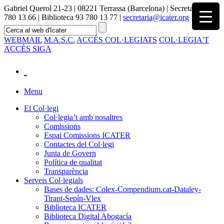
Gabriel Querol 21-23 | 08221 Terrassa (Barcelona) | Secretaria 93
780 13 66 | Biblioteca 93 780 13 77 |
secretaria@icater.org
WEBMAIL
M.A.S.C.
ACCÉS COL·LEGIATS
COL·LEGIA'T
ACCÉS SIGA
Menu
El Col·legi
Col·legia’t amb nosaltres
Comissions
Espai Comissions ICATER
Contactes del Col·legi
Junta de Govern
Política de qualitat
Transparència
Serveis Col·legials
Bases de dades: Colex-Compendium.cat-Dataley-
Tirant-Sepín-Vlex
Biblioteca ICATER
Biblioteca Digital Abogacía