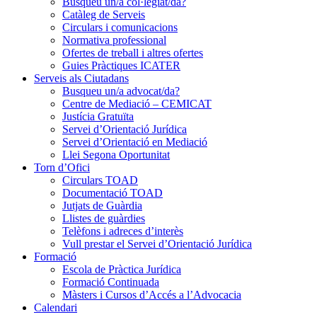
Busqueu un/a col·legiat/da?
Catàleg de Serveis
Circulars i comunicacions
Normativa professional
Ofertes de treball i altres ofertes
Guies Pràctiques ICATER
Serveis als Ciutadans
Busqueu un/a advocat/da?
Centre de Mediació – CEMICAT
Justícia Gratuïta
Servei d’Orientació Jurídica
Servei d’Orientació en Mediació
Llei Segona Oportunitat
Torn d’Ofici
Circulars TOAD
Documentació TOAD
Jutjats de Guàrdia
Llistes de guàrdies
Telèfons i adreces d’interès
Vull prestar el Servei d’Orientació Jurídica
Formació
Escola de Pràctica Jurídica
Formació Continuada
Màsters i Cursos d’Accés a l’Advocacia
Calendari