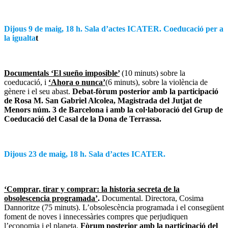
Dijous 9 de maig, 18 h. Sala d’actes ICATER. Coeducació per a
la igualta
t
Documentals ‘El sueño imposible’
(10 minuts) sobre la
coeducació, i
‘Ahora o nunca’
(6 minuts), sobre la violència de
gènere i el seu abast.
Debat-fòrum posterior amb la participació
de Rosa M. San Gabriel Alcolea, Magistrada del Jutjat de
Menors núm. 3 de Barcelona i amb la col·laboració del Grup de
Coeducació del Casal de la Dona de Terrassa.
Dijous 23 de maig, 18 h. Sala d’actes ICATER.
‘Comprar, tirar y comprar: la historia secreta de la
obsolescencia programada’
.
Documental. Directora, Cosima
Dannoritze
(75 minuts). L’obsolescència programada i el consegüent
foment de noves i innecessàries compres que perjudiquen
l’economia i el planeta.
Fòrum posterior amb la participació del