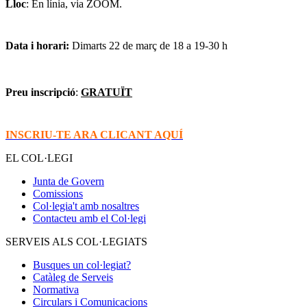
Lloc
: En línia, via ZOOM.
Data i horari:
Dimarts 22 de març de 18 a 19-30 h
Preu inscripció
:
GRATUÏT
INSCRIU-TE ARA CLICANT AQUÍ
EL COL·LEGI
Junta de Govern
Comissions
Col·legia't amb nosaltres
Contacteu amb el Col·legi
SERVEIS ALS COL·LEGIATS
Busques un col·legiat?
Catàleg de Serveis
Normativa
Circulars i Comunicacions