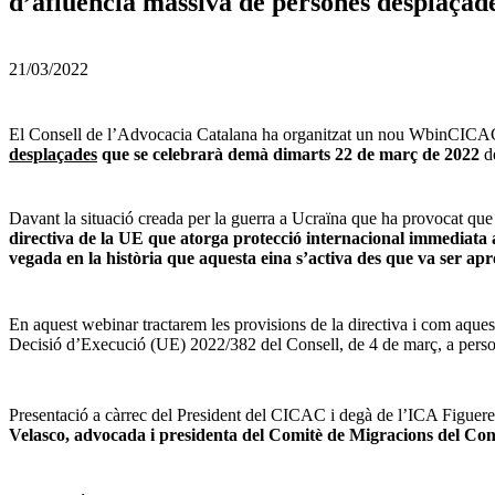
d’afluència massiva de persones desplaçades
21/03/2022
El Consell de l’Advocacia Catalana ha organitzat un nou WbinCICAC,
desplaçades
que se celebrarà demà dimarts 22 de març de 2022
d
Davant la situació creada per la guerra a Ucraïna que ha provocat qu
directiva de la UE que atorga protecció internacional immediata 
vegada en la història que aquesta eina s’activa des que va ser ap
En aquest webinar tractarem les provisions de la directiva i com aques
Decisió d’Execució (UE) 2022/382 del Consell, de 4 de març, a person
Presentació a càrrec del President del CICAC i degà de l’ICA Figuere
Velasco, advocada i presidenta del Comitè de Migracions del Co