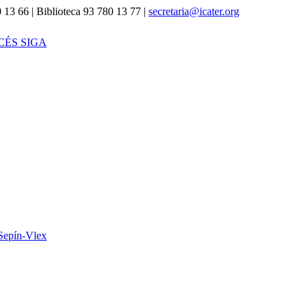
 13 66 | Biblioteca 93 780 13 77 |
secretaria@icater.org
CÉS SIGA
Sepín-Vlex