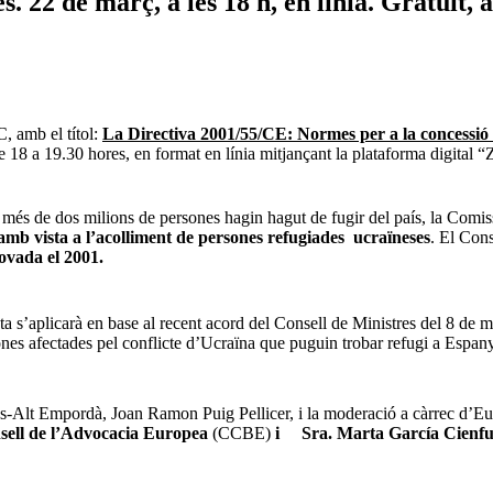
. 22 de març, a les 18 h, en línia. Gratuït,
 amb el títol:
La Directiva 2001/55/CE: Normes per a la concessió 
e 18 a 19.30 hores, en format en línia mitjançant la plataforma digita
e més de dos milions de persones hagin hagut de fugir del país, la Comi
amb vista a l’acolliment de persones refugiades ucraïneses
. El Cons
rovada el 2001.
ta s’aplicarà en base al recent acord del Consell de Ministres del 8 de 
es afectades pel conflicte d’Ucraïna que puguin trobar refugi a Espan
s-Alt Empordà, Joan Ramon Puig Pellicer, i la moderació a càrrec d’Eul
nsell de l’Advocacia Europea
(CCBE)
i Sra. Marta García Cienfu