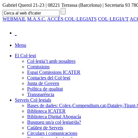
Gabriel Querol 21-23 | 08221 Terrassa (Barcelona) | Secretaria 93 780
WEBMAIL
M.A.S.C.
ACCÉS COL·LEGIATS
COL·LEGIA'T
AC
Menu
El Col·legi
Col·legia’t amb nosaltres
Comissions
Espai Comissions ICATER
Contactes del Col·legi
Junta de Govern
Política de qualitat
Transparència
Serveis Col·legials
Bases de dades: Colex-Compendium.cat-Dataley-Tirant-
Biblioteca ICATER
Biblioteca Digital Abogacía
Busqueu un/a col·legiat/da?
Catàleg de Serveis
Circulars i comunicacions