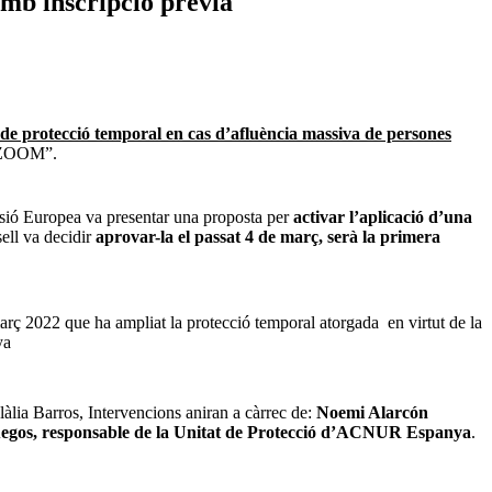
 amb inscripció prèvia
de protecció temporal en cas d’afluència massiva de persones
l “ZOOM”.
ssió Europea va presentar una proposta per
activar l’aplicació d’una
ell va decidir
aprovar-la el passat 4 de març, serà la primera
març 2022 que ha ampliat la protecció temporal atorgada en virtut de la
ya
àlia Barros, Intervencions aniran a càrrec de:
Noemi Alarcón
egos, responsable de la Unitat de Protecció d’ACNUR Espanya
.