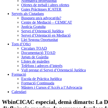
Normativa professional
Ofertes de treball i altres ofertes
Guies Pràctiques ICATER
Serveis als Ciutadans
Busqueu un/a advocat/da?
Centre de Mediació – CEMICAT
Justícia Gratuïta
Servei d’Orientació Jurídica
Servei d’Orientació en Mediació
Llei Segona Oportunitat
Torn d’Ofici
Circulars TOAD
Documentació TOAD
Jutjats de Guàrdia
Llistes de guàrdies
Telèfons i adreces d’interès
Vull prestar el Servei d’Orientació Jurídica
Formació
Escola de Pràctica Jurídica
Formació Continuada
Màsters i Cursos d’Accés a l’Advocacia
Calendari
WbinCICAC especial, demà dimarts: La Dir