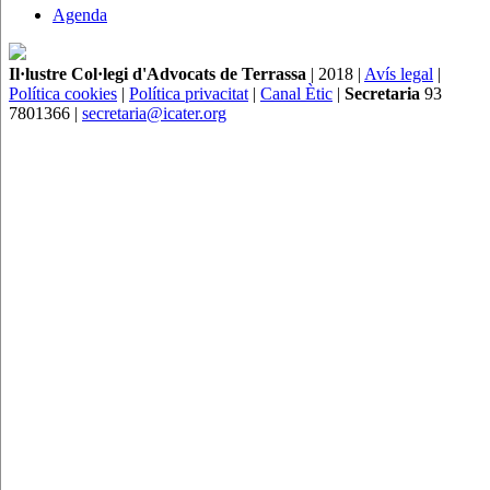
Agenda
Il·lustre Col·legi d'Advocats de Terrassa
| 2018 |
Avís legal
|
Política cookies
|
Política privacitat
|
Canal Ètic
|
Secretaria
93
7801366 |
secretaria@icater.org