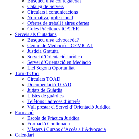
Busqueu un/a col·legiat/da?
Catàleg de Serveis
Circulars i comunicacions
Normativa professional
Ofertes de treball i altres ofertes
Guies Pràctiques ICATER
Serveis als Ciutadans
Busqueu un/a advocat/da?
Centre de Mediació – CEMICAT
Justícia Gratuïta
Servei d’Orientació Jurídica
Servei d’Orientació en Mediació
Llei Segona Oportunitat
Torn d’Ofici
Circulars TOAD
Documentació TOAD
Jutjats de Guàrdia
Llistes de guàrdies
Telèfons i adreces d’interès
Vull prestar el Servei d’Orientació Jurídica
Formació
Escola de Pràctica Jurídica
Formació Continuada
Màsters i Cursos d’Accés a l’Advocacia
Calendari