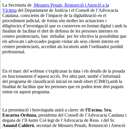
La Secretaria de
Mesures Penals, Reinserció i Atenció a la
Víctima
del Departament de Justícia i el Consell de l’Advocacia
Catalana, conscients de l’impacte de la digitalització en el
procediment judicial, de forma són moltes les actuacions i
diligències d’investigació que es conserven en format digital i amb la
finalitat de facilitar el dret de defensa de les persones internes en
centres penitenciaris, han treballat per fer efectiva la possibilitat que
els advocats i advocades puguin visitar als seus clients interns en
centres penitenciaris, accedint als locutoris amb l’ordinador portàtil
professional.
En el marc del webinar s’explicaran la data i els detalls de la posada
en funcionament d’aquest accés. Per altra part, també s’informarà
del programa de classificació inicial en medi obert (CIMO),amb la
finalitat de facilitar que les persones que en poden tenir dret puguin
entrar en aquest programa.
La presentació i benvinguda anirà a càrrec de
l’Excma. Sra.
Encarna Orduna,
presidenta del Consell de l’Advocacia Catalana i
degana de l’Il·lustre Col·legi de l’Advocacia de Reus i del Sr.
Amand Calderó
, secretari de Mesures Penals, Reinserció i Atenció