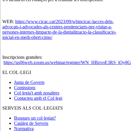
WEB:
https://www.cicac.cat/2023/09/wbincicac-lacces-dels-
advocats-i-advocades-als-centres-penitenciaris-per-visitar-a-
persones-internes-limpacte-de-la-digitalitzacio-la-classificacio-
inicial-en-medi-obert-cimo/
Inscripcions gratuïtes:
https://us06web.zoom.us/webinar/register/WN_HBzvoE3RS_iQy8Gi
EL COL·LEGI
Junta de Govern
Comissions
Col·legia't amb nosaltres
Contacteu amb el Col·legi
SERVEIS ALS COL·LEGIATS
Busques un col·legiat?
Catàleg de Serveis
Normativa