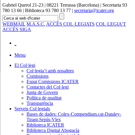
Gabriel Querol 21-23 | 08221 Terrassa (Barcelona) | Secretaria 93
780 13 66 | Biblioteca 93 780 13 77 |
secretaria@icater.org
WEBMAIL
M.A.S.C.
ACCÉS COL·LEGIATS
COL·LEGIA'T
ACCÉS SIGA
Menu
El Col·legi
Col·legia’t amb nosaltres
Comissions
Espai Comissions ICATER
Contactes del Col·legi
Junta de Govern
Política de qualitat
Transparència
Serveis Col·legials
Bases de dades: Colex-Compendium.cat-Dataley-
Tirant-Sepín-Vlex
Biblioteca ICATER
Biblioteca Digital Abogacía