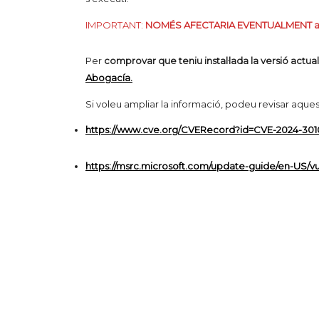
IMPORTANT:
NOMÉS AFECTARIA EVENTUALMENT a la ve
Per
comprovar que teniu instal·lada la versió actua
Abogacía.
Si voleu ampliar la informació, podeu revisar aques
https://www.cve.org/CVERecord?id=CVE-2024-301
https://msrc.microsoft.com/update-guide/en-US/vu