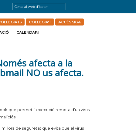
OL·LEGIATS
COL·LEGIA'T
ACCÉS SIGA
ACIÓ
CALENDARI
 Només afecta a la
ebmail NO us afecta.
look que permet l’ execució remota d’un virus
maliciós.
millora de seguretat que evita que el virus