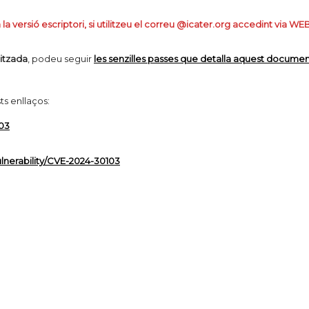
rsió escriptori, si utilitzeu el correu @icater.org accedint via WE
litzada
, podeu seguir
les senzilles passes que detalla aquest docume
ts enllaços:
03
lnerability/CVE-2024-30103