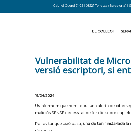
Gabriel Querol 21-23 | 08221 Terrassa (Barcelona) | S
EL COL·LEGI
SERVE
Vulnerabilitat de Micro
versió escriptori, si e
19/06/2024
Us informem que hem rebut una alerta de cibersegu
maliciós SENSE necessitat de fer clic sobre cap ele
Per evitar que això passi,
s’ha de tenir instal·lada 
s’executi.