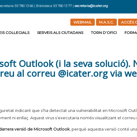
ecretaria 93 780 13 66 | Biblioteca 93 780 13 77 |
secretaria@icater.org
WEBMAIL
M.A.S.C.
ACCÉS C
IS COL·LEGIALS
SERVEIS ALS CIUTADANS
TORN D’OFICI
FORM
soft Outlook (i la seva solució).
ntreu al correu @icater.org via w
retat indicant que s’ha detectat una vulnerabilitat en Microsoft Out
ment ni enllaç. Aquest virus s’executaria només visualitzant el correu 
la darrera versió de Microsoft Outlook
, perquè aquesta versió conté una 