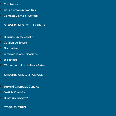
Comissions
Col·legia't amb nosaltres
Contacteu amb el Col·legi
SERVEIS ALS COL·LEGIATS
Busques un col·legiat?
Catàleg de Serveis
Normativa
Circulars i Comunicacions
Biblioteca
Ofertes de treball i altres ofertes
SERVEIS ALS CIUTADANS
Servei d'Orientació Jurídica
Justícia Gratuïta
Busca un advocat?
TORN D'OFICI