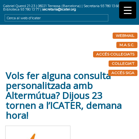
Gabriel Querol 21-23 | 08221 Terrassa (Barcelona) | Secretaria 93 780 13 66 |
Biblioteca 93 780 13 77 |
secretaria@icater.org
WEBMAIL
M.A.S.C.
ACCÉS COL·LEGIATS
COL·LEGIA'T
Vols fer alguna consulta
ACCÉS SIGA
personalitzada amb
Altermútua? Dijous 23
tornen a l’ICATER, demana
hora!