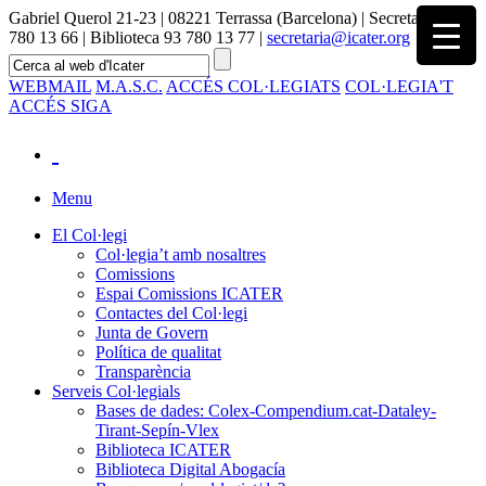
Gabriel Querol 21-23 | 08221 Terrassa (Barcelona) | Secretaria 93
780 13 66 | Biblioteca 93 780 13 77 |
secretaria@icater.org
WEBMAIL
M.A.S.C.
ACCÉS COL·LEGIATS
COL·LEGIA'T
ACCÉS SIGA
Menu
El Col·legi
Col·legia’t amb nosaltres
Comissions
Espai Comissions ICATER
Contactes del Col·legi
Junta de Govern
Política de qualitat
Transparència
Serveis Col·legials
Bases de dades: Colex-Compendium.cat-Dataley-
Tirant-Sepín-Vlex
Biblioteca ICATER
Biblioteca Digital Abogacía