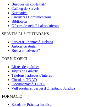
Busques un col·legiat?
Catàleg de Serveis
Normativa
Circulars i Comunicacions
Biblioteca
Ofertes de treball i altres ofertes
SERVEIS ALS CIUTADANS
Servei d'Orientació Jurídica
Justícia Gratuïta
Busca un advocat?
TORN D'OFICI
Llistes de guàrdies
Jutjats de Guàrdia
Telèfons i adreces d'interès
Circulars TOAD
Documentació TOAD
Vull prestar el Servei d'Orientació Jurídica
FORMACIÓ
Escola de Pràctica Jurídica