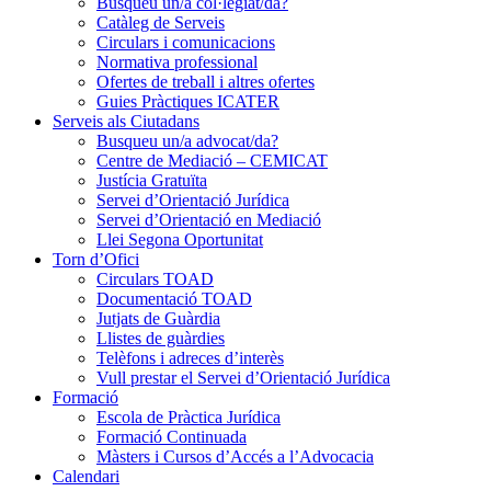
Busqueu un/a col·legiat/da?
Catàleg de Serveis
Circulars i comunicacions
Normativa professional
Ofertes de treball i altres ofertes
Guies Pràctiques ICATER
Serveis als Ciutadans
Busqueu un/a advocat/da?
Centre de Mediació – CEMICAT
Justícia Gratuïta
Servei d’Orientació Jurídica
Servei d’Orientació en Mediació
Llei Segona Oportunitat
Torn d’Ofici
Circulars TOAD
Documentació TOAD
Jutjats de Guàrdia
Llistes de guàrdies
Telèfons i adreces d’interès
Vull prestar el Servei d’Orientació Jurídica
Formació
Escola de Pràctica Jurídica
Formació Continuada
Màsters i Cursos d’Accés a l’Advocacia
Calendari