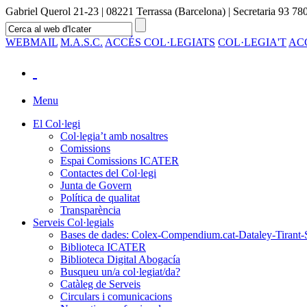
Gabriel Querol 21-23 | 08221 Terrassa (Barcelona) | Secretaria 93 780
WEBMAIL
M.A.S.C.
ACCÉS COL·LEGIATS
COL·LEGIA'T
AC
Menu
El Col·legi
Col·legia’t amb nosaltres
Comissions
Espai Comissions ICATER
Contactes del Col·legi
Junta de Govern
Política de qualitat
Transparència
Serveis Col·legials
Bases de dades: Colex-Compendium.cat-Dataley-Tirant-
Biblioteca ICATER
Biblioteca Digital Abogacía
Busqueu un/a col·legiat/da?
Catàleg de Serveis
Circulars i comunicacions