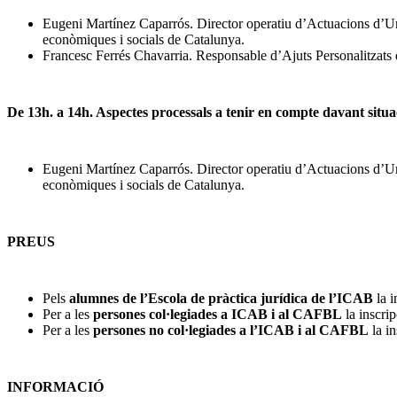
Eugeni Martínez Caparrós. Director operatiu d’Actuacions d’Ur
econòmiques i socials de Catalunya.
Francesc Ferrés Chavarria. Responsable d’Ajuts Personalitzats 
De 13h. a 14h. Aspectes processals a tenir en compte davant situa
Eugeni Martínez Caparrós. Director operatiu d’Actuacions d’Ur
econòmiques i socials de Catalunya.
PREUS
Pels
alumnes de l’Escola de pràctica jurídica de l’ICAB
la i
Per a les
persones col·legiades a ICAB i al CAFBL
la inscri
Per a les
persones no col·legiades a l’ICAB i al CAFBL
la in
INFORMACIÓ