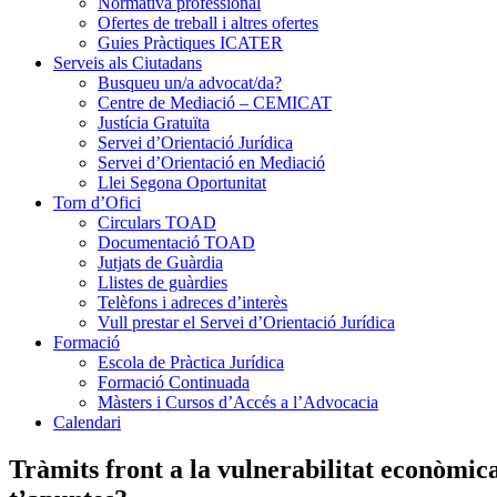
Normativa professional
Ofertes de treball i altres ofertes
Guies Pràctiques ICATER
Serveis als Ciutadans
Busqueu un/a advocat/da?
Centre de Mediació – CEMICAT
Justícia Gratuïta
Servei d’Orientació Jurídica
Servei d’Orientació en Mediació
Llei Segona Oportunitat
Torn d’Ofici
Circulars TOAD
Documentació TOAD
Jutjats de Guàrdia
Llistes de guàrdies
Telèfons i adreces d’interès
Vull prestar el Servei d’Orientació Jurídica
Formació
Escola de Pràctica Jurídica
Formació Continuada
Màsters i Cursos d’Accés a l’Advocacia
Calendari
Tràmits front a la vulnerabilitat econòmic