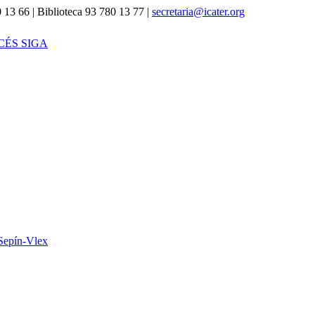
 13 66 | Biblioteca 93 780 13 77 |
secretaria@icater.org
CÉS SIGA
Sepín-Vlex