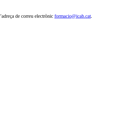
l’adreça de correu electrònic
formacio@icab.cat
.