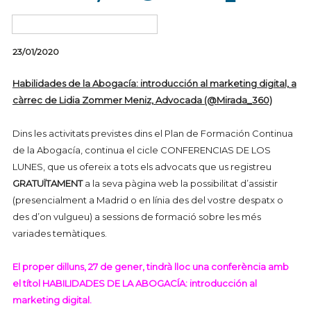
23/01/2020
Habilidades de la Abogacía: introducción al marketing digital,
a
càrrec de Lidia Zommer Meniz, Advocada (@Mirada_360)
Dins les activitats previstes dins el Plan de Formación Continua
de la Abogacía, continua el cicle CONFERENCIAS DE LOS
LUNES, que us ofereix a tots els advocats que us registreu
GRATUÏTAMENT
a la seva pàgina web la possibilitat d’assistir
(presencialment a Madrid o en línia des del vostre despatx o
des d’on vulgueu) a sessions de formació sobre les més
variades temàtiques.
El proper dilluns, 27 de gener, tindrà lloc una conferència amb
el títol
HABILIDADES DE LA ABOGACÍA: introducción al
marketing digital.