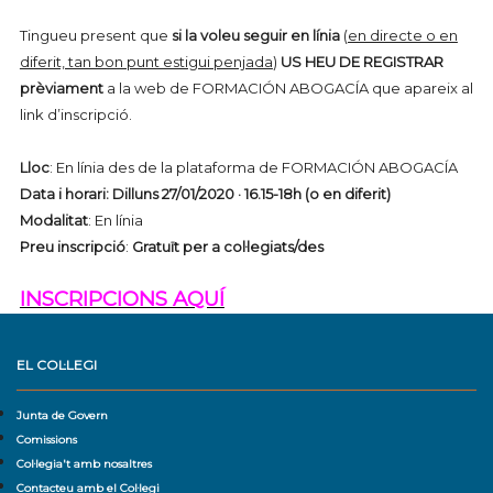
Tingueu present que
si la voleu seguir en línia
(
en directe o en
diferit, tan bon punt estigui penjada
)
US HEU DE REGISTRAR
prèviament
a la web de FORMACIÓN ABOGACÍA que apareix al
link d’inscripció.
Lloc
: En línia des de la plataforma de FORMACIÓN ABOGACÍA
Data i horari:
Dilluns 27/01/2020 · 16.15-18h (o en diferit)
Modalitat
: En línia
Preu inscripció
:
Gratuït per a col·legiats/des
INSCRIPCIONS AQUÍ
EL COL·LEGI
Junta de Govern
Comissions
Col·legia't amb nosaltres
Contacteu amb el Col·legi