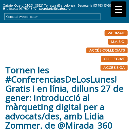
Gabriel Querol 21-23 | 08221 Terrassa (Barcelona) | Secretaria 93 780 13 66 |
Biblioteca 93 780 13 77 |
secretaria@icater.org
WEBMAIL
M.A.S.C.
ACCÉS COL·LEGIATS
COL·LEGIA'T
Tornen les
ACCÉS SIGA
#ConferenciasDeLosLunes!
Gratis i en línia, dilluns 27 de
gener: introducció al
màrqueting digital per a
advocats/des, amb Lidia
Zommer, de @Mirada_360