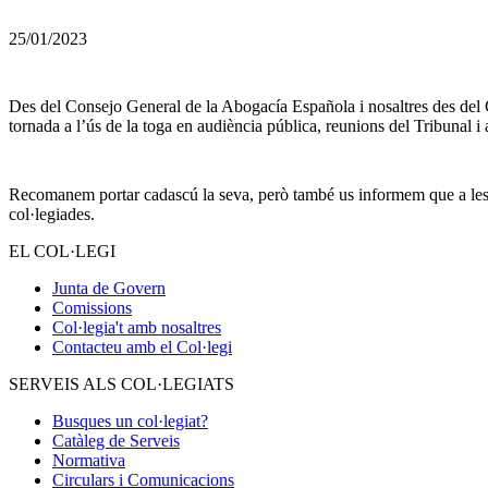
25/01/2023
Des del Consejo General de la Abogacía Española i nosaltres des del Co
tornada a l’ús de la toga en audiència pública, reunions del Tribunal i a
Recomanem portar cadascú la seva, però també us informem que a les seu
col·legiades.
EL COL·LEGI
Junta de Govern
Comissions
Col·legia't amb nosaltres
Contacteu amb el Col·legi
SERVEIS ALS COL·LEGIATS
Busques un col·legiat?
Catàleg de Serveis
Normativa
Circulars i Comunicacions