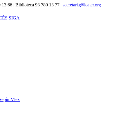
 13 66 | Biblioteca 93 780 13 77 |
secretaria@icater.org
CÉS SIGA
Sepín-Vlex