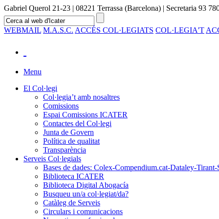
Gabriel Querol 21-23 | 08221 Terrassa (Barcelona) | Secretaria 93 780
WEBMAIL
M.A.S.C.
ACCÉS COL·LEGIATS
COL·LEGIA'T
AC
Menu
El Col·legi
Col·legia’t amb nosaltres
Comissions
Espai Comissions ICATER
Contactes del Col·legi
Junta de Govern
Política de qualitat
Transparència
Serveis Col·legials
Bases de dades: Colex-Compendium.cat-Dataley-Tirant-
Biblioteca ICATER
Biblioteca Digital Abogacía
Busqueu un/a col·legiat/da?
Catàleg de Serveis
Circulars i comunicacions