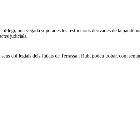
l·legi, una vegada superades les restriccions derivades de la pandèmia, 
ctes judicials.
s col·legials dels Jutjats de Terrassa i Rubí podeu trobar, com sempre, 