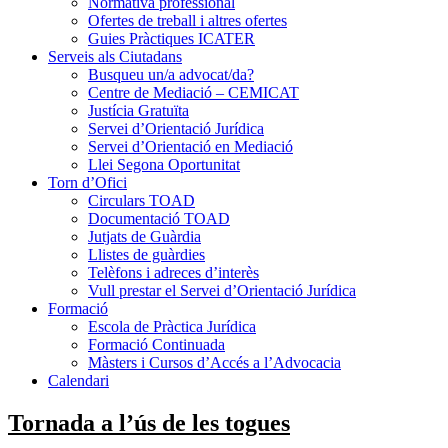
Normativa professional
Ofertes de treball i altres ofertes
Guies Pràctiques ICATER
Serveis als Ciutadans
Busqueu un/a advocat/da?
Centre de Mediació – CEMICAT
Justícia Gratuïta
Servei d’Orientació Jurídica
Servei d’Orientació en Mediació
Llei Segona Oportunitat
Torn d’Ofici
Circulars TOAD
Documentació TOAD
Jutjats de Guàrdia
Llistes de guàrdies
Telèfons i adreces d’interès
Vull prestar el Servei d’Orientació Jurídica
Formació
Escola de Pràctica Jurídica
Formació Continuada
Màsters i Cursos d’Accés a l’Advocacia
Calendari
Tornada a l’ús de les togues