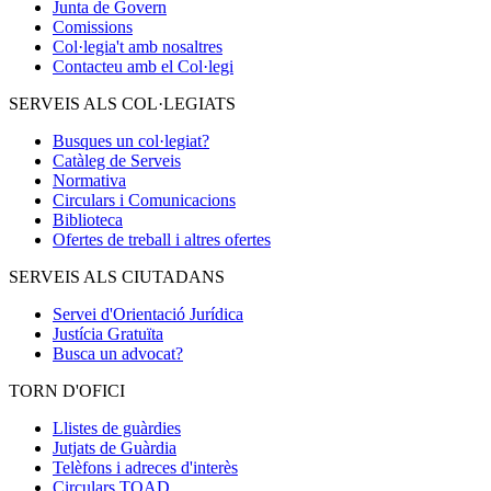
Junta de Govern
Comissions
Col·legia't amb nosaltres
Contacteu amb el Col·legi
SERVEIS ALS COL·LEGIATS
Busques un col·legiat?
Catàleg de Serveis
Normativa
Circulars i Comunicacions
Biblioteca
Ofertes de treball i altres ofertes
SERVEIS ALS CIUTADANS
Servei d'Orientació Jurídica
Justícia Gratuïta
Busca un advocat?
TORN D'OFICI
Llistes de guàrdies
Jutjats de Guàrdia
Telèfons i adreces d'interès
Circulars TOAD