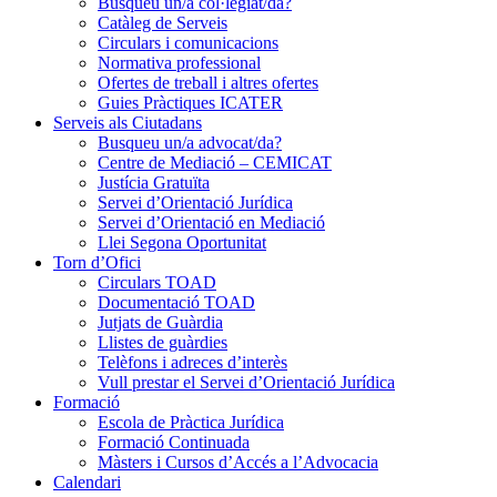
Busqueu un/a col·legiat/da?
Catàleg de Serveis
Circulars i comunicacions
Normativa professional
Ofertes de treball i altres ofertes
Guies Pràctiques ICATER
Serveis als Ciutadans
Busqueu un/a advocat/da?
Centre de Mediació – CEMICAT
Justícia Gratuïta
Servei d’Orientació Jurídica
Servei d’Orientació en Mediació
Llei Segona Oportunitat
Torn d’Ofici
Circulars TOAD
Documentació TOAD
Jutjats de Guàrdia
Llistes de guàrdies
Telèfons i adreces d’interès
Vull prestar el Servei d’Orientació Jurídica
Formació
Escola de Pràctica Jurídica
Formació Continuada
Màsters i Cursos d’Accés a l’Advocacia
Calendari