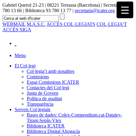
Gabriel Querol 21-23 | 08221 Terrassa (Barcelona) | Secretaria 93
780 13 66 | Biblioteca 93 780 13 77 |
secretaria@icater.org
WEBMAIL
M.A.S.C.
ACCÉS COL·LEGIATS
COL·LEGIA'T
ACCÉS SIGA
Menu
El Col·legi
Col·legia’t amb nosaltres
Comissions
Espai Comissions ICATER
Contactes del Col·legi
Junta de Govern
Política de qualitat
Transparència
Serveis Col·legials
Bases de dades: Colex-Compendium.cat-Dataley-
Tirant-Sepín-Vlex
Biblioteca ICATER
Biblioteca Digital Abogacía