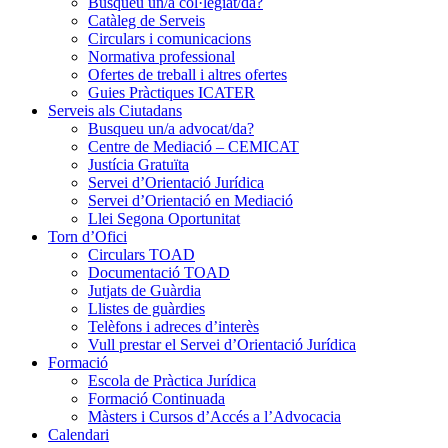
Busqueu un/a col·legiat/da?
Catàleg de Serveis
Circulars i comunicacions
Normativa professional
Ofertes de treball i altres ofertes
Guies Pràctiques ICATER
Serveis als Ciutadans
Busqueu un/a advocat/da?
Centre de Mediació – CEMICAT
Justícia Gratuïta
Servei d’Orientació Jurídica
Servei d’Orientació en Mediació
Llei Segona Oportunitat
Torn d’Ofici
Circulars TOAD
Documentació TOAD
Jutjats de Guàrdia
Llistes de guàrdies
Telèfons i adreces d’interès
Vull prestar el Servei d’Orientació Jurídica
Formació
Escola de Pràctica Jurídica
Formació Continuada
Màsters i Cursos d’Accés a l’Advocacia
Calendari