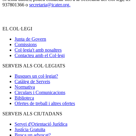
937801366 o
secretaria@icater.org.
EL COL·LEGI
Junta de Govern
Comissions
Col·legia't amb nosaltres
Contacteu amb el Col·legi
SERVEIS ALS COL·LEGIATS
Busques un col·legiat?
Catàleg de Serveis
Normativa
Circulars i Comunicacions
Biblioteca
Ofertes de treball i altres ofertes
SERVEIS ALS CIUTADANS
Servei d'Orientació Jurídica
Justícia Gratuïta
Busca un advocat?