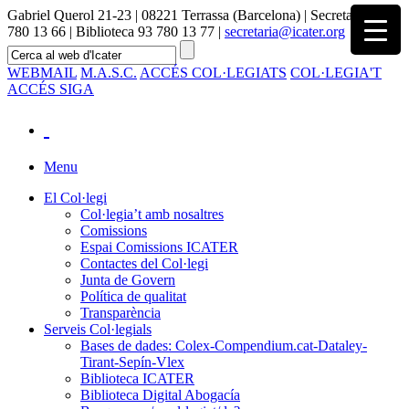
Gabriel Querol 21-23 | 08221 Terrassa (Barcelona) | Secretaria 93
780 13 66 | Biblioteca 93 780 13 77 |
secretaria@icater.org
WEBMAIL
M.A.S.C.
ACCÉS COL·LEGIATS
COL·LEGIA'T
ACCÉS SIGA
Menu
El Col·legi
Col·legia’t amb nosaltres
Comissions
Espai Comissions ICATER
Contactes del Col·legi
Junta de Govern
Política de qualitat
Transparència
Serveis Col·legials
Bases de dades: Colex-Compendium.cat-Dataley-
Tirant-Sepín-Vlex
Biblioteca ICATER
Biblioteca Digital Abogacía