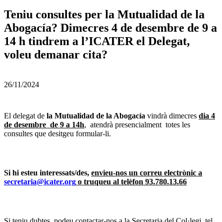
Teniu consultes per la Mutualidad de la
Abogacía? Dimecres 4 de desembre de 9 a
14 h tindrem a l’ICATER el Delegat,
voleu demanar cita?
26/11/2024
El delegat de
la Mutualidad de la Abogacía
vindrà dimecres
dia 4
de desembre de 9 a 14h
, atendrà presencialment totes les
consultes que desitgeu formular-li.
Si hi esteu interessats/des,
envieu-nos un correu electrònic a
secretaria@icater.org
o truqueu al telèfon 93.780.13.66
Si teniu dubtes, podeu contactar-nos a la Secretaria del Col·legi, tel