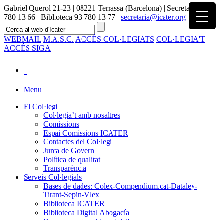
Gabriel Querol 21-23 | 08221 Terrassa (Barcelona) | Secretaria 93
780 13 66 | Biblioteca 93 780 13 77 |
secretaria@icater.org
WEBMAIL
M.A.S.C.
ACCÉS COL·LEGIATS
COL·LEGIA'T
ACCÉS SIGA
Menu
El Col·legi
Col·legia’t amb nosaltres
Comissions
Espai Comissions ICATER
Contactes del Col·legi
Junta de Govern
Política de qualitat
Transparència
Serveis Col·legials
Bases de dades: Colex-Compendium.cat-Dataley-
Tirant-Sepín-Vlex
Biblioteca ICATER
Biblioteca Digital Abogacía