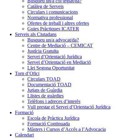
Busqueu un/a col·legiat/da?
Catàleg de Serveis
Circulars i comunicacions
Normativa professional
Ofertes de treball i altres ofertes
Guies Pràctiques ICATER
Serveis als Ciutadans
Busqueu un/a advocat/da?
Centre de Mediació – CEMICAT
Justícia Gratuïta
Servei d’Orientació Jurídica
Servei d’Orientació en Mediació
Llei Segona Oportunitat
Torn d’Ofici
Circulars TOAD
Documentació TOAD
Jutjats de Guàrdia
Llistes de guàrdies
Telèfons i adreces d’interès
Vull prestar el Servei d’Orientació Jurídica
Formació
Escola de Pràctica Jurídica
Formació Continuada
Màsters i Cursos d’Accés a l’Advocacia
Calendari