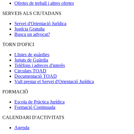
Ofertes de treball i altres ofertes
SERVEIS ALS CIUTADANS
Servei d'Orientació Jurídica
Justícia Gratuïta
Busca un advocat?
TORN D'OFICI
Llistes de guàrdies
Jutjats de Guàrdia
Telèfons i adreces d'interès
Circulars TOAD
Documentació TOAD
Vull prestar el Servei d'Orientació Jurídica
FORMACIÓ
Escola de Pràctica Jurídica
Formació Continuada
CALENDARI D'ACTIVITATS
Agenda