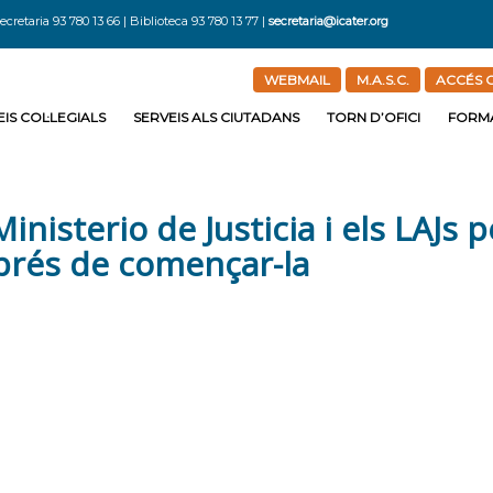
ecretaria 93 780 13 66 | Biblioteca 93 780 13 77 |
secretaria@icater.org
WEBMAIL
M.A.S.C.
ACCÉS C
IS COL·LEGIALS
SERVEIS ALS CIUTADANS
TORN D’OFICI
FORM
inisterio de Justicia i els LAJs p
sprés de començar-la