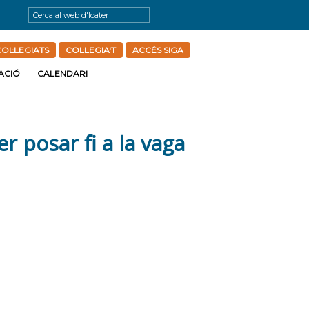
OL·LEGIATS
COL·LEGIA'T
ACCÉS SIGA
ACIÓ
CALENDARI
er posar fi a la vaga