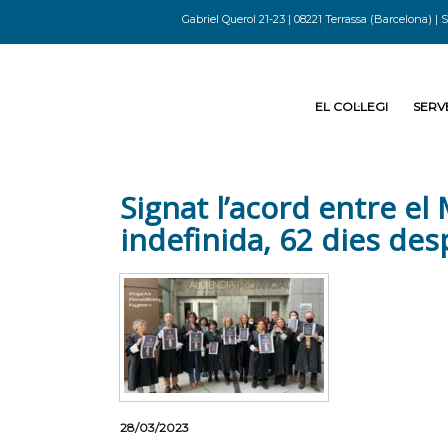
Gabriel Querol 21-23 | 08221 Terrassa (Barcelona) | S
EL COL·LEGI
SERVE
Signat l’acord entre el M
indefinida, 62 dies de
28/03/2023