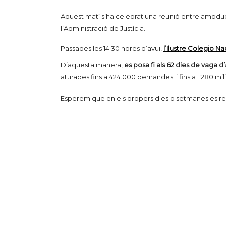
Aquest matí s’ha celebrat una reunió entre ambdue
l’Administració de Justícia.
Passades les 14.30 hores d’avui,
l’Ilustre Colegio N
D’aquesta manera,
es posa fi als 62 dies de vaga d’
aturades fins a 424.000 demandes i fins a 1280 mi
Esperem que en els propers dies o setmanes es recupe