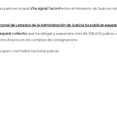
s parts en la qual
s’ha signat l’acord
entre el Ministerio de Justicia i e
acional de Letrados de la Administración de Justicia ha publicat aquesta 
aquest col·lectiu
que ha obligat a suspendre més de 356.000 judicis i v
lions d’euros en els comptes de consignacions.
ri i normalitzi l’activitat judicial.