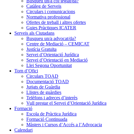
Busqueu un/a col·legiat/da?
Catàleg de Serveis
Circulars i comunicacions
Normativa professional
Ofertes de treball i altres ofertes
Guies Pràctiques ICATER
Serveis als Ciutadans
Busqueu un/a advocat/da?
Centre de Mediació – CEMICAT
Justícia Gratuïta
Servei d’Orientació Jurídica
Servei d’Orientació en Mediació
Llei Segona Oportunitat
Torn d’Ofici
Circulars TOAD
Documentació TOAD
Jutjats de Guàrdia
Llistes de guàrdies
Telèfons i adreces d’interès
Vull prestar el Servei d’Orientació Jurídica
Formació
Escola de Pràctica Jurídica
Formació Continuada
Màsters i Cursos d’Accés a l’Advocacia
Calendari