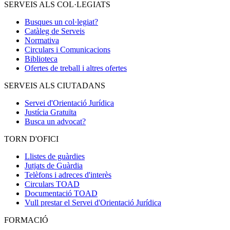
SERVEIS ALS COL·LEGIATS
Busques un col·legiat?
Catàleg de Serveis
Normativa
Circulars i Comunicacions
Biblioteca
Ofertes de treball i altres ofertes
SERVEIS ALS CIUTADANS
Servei d'Orientació Jurídica
Justícia Gratuïta
Busca un advocat?
TORN D'OFICI
Llistes de guàrdies
Jutjats de Guàrdia
Telèfons i adreces d'interès
Circulars TOAD
Documentació TOAD
Vull prestar el Servei d'Orientació Jurídica
FORMACIÓ