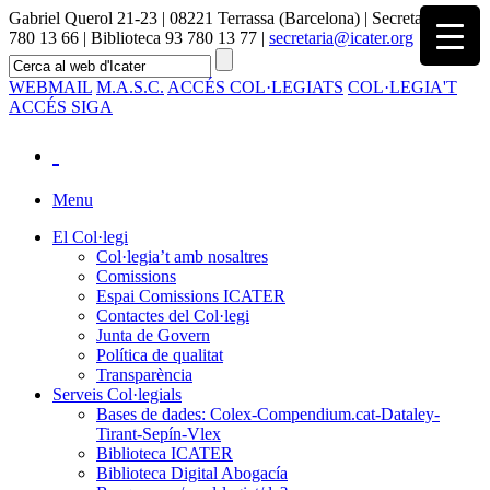
Gabriel Querol 21-23 | 08221 Terrassa (Barcelona) | Secretaria 93
780 13 66 | Biblioteca 93 780 13 77 |
secretaria@icater.org
WEBMAIL
M.A.S.C.
ACCÉS COL·LEGIATS
COL·LEGIA'T
ACCÉS SIGA
Menu
El Col·legi
Col·legia’t amb nosaltres
Comissions
Espai Comissions ICATER
Contactes del Col·legi
Junta de Govern
Política de qualitat
Transparència
Serveis Col·legials
Bases de dades: Colex-Compendium.cat-Dataley-
Tirant-Sepín-Vlex
Biblioteca ICATER
Biblioteca Digital Abogacía