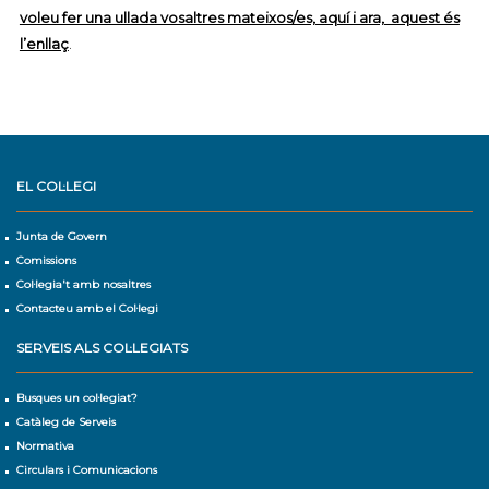
voleu fer una ullada vosaltres mateixos/es, aquí i ara, aquest és
l’enllaç
.
EL COL·LEGI
Junta de Govern
Comissions
Col·legia't amb nosaltres
Contacteu amb el Col·legi
SERVEIS ALS COL·LEGIATS
Busques un col·legiat?
Catàleg de Serveis
Normativa
Circulars i Comunicacions