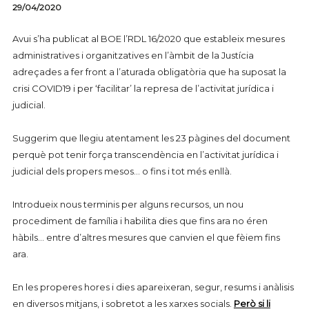
29/04/2020
Avui s’ha publicat al BOE l’RDL 16/2020 que estableix mesures
administratives i organitzatives en l’àmbit de la Justícia
adreçades a fer front a l’aturada obligatòria que ha suposat la
crisi COVID19 i per ‘facilitar’ la represa de l’activitat jurídica i
judicial.
Suggerim que llegiu atentament les 23 pàgines del document
perquè pot tenir força transcendència en l’activitat jurídica i
judicial dels propers mesos… o fins i tot més enllà.
Introdueix nous terminis per alguns recursos, un nou
procediment de família i habilita dies que fins ara no éren
hàbils… entre d’altres mesures que canvien el que fèiem fins
ara.
En les properes hores i dies apareixeran, segur, resums i anàlisis
en diversos mitjans, i sobretot a les xarxes socials.
Però si li