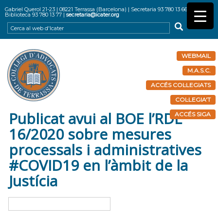
Gabriel Querol 21-23 | 08221 Terrassa (Barcelona) | Secretaria 93 780 13 66 |
Biblioteca 93 780 13 77 |
secretaria@icater.org
WEBMAIL
M.A.S.C.
ACCÉS COL·LEGIATS
COL·LEGIA'T
Publicat avui al BOE l’RDL
ACCÉS SIGA
16/2020 sobre mesures
processals i administratives
#COVID19 en l’àmbit de la
Justícia