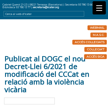
Gabriel Querol 21-23 | 08221 Terrassa (Barcelona) | Secretaria 93 780 13 66 |
Biblioteca 93 780 13 77 |
secretaria@icater.org
WEBMAIL
M.A.S.C.
ACCÉS COL·LEGIATS
COL·LEGIA'T
Publicat al DOGC el nou
ACCÉS SIGA
Decret-Llei 6/2021 de
modificació del CCCat en
relació amb la violència
vicària