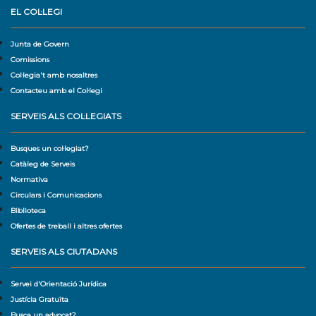
EL COL·LEGI
Junta de Govern
Comissions
Col·legia't amb nosaltres
Contacteu amb el Col·legi
SERVEIS ALS COL·LEGIATS
Busques un col·legiat?
Catàleg de Serveis
Normativa
Circulars i Comunicacions
Biblioteca
Ofertes de treball i altres ofertes
SERVEIS ALS CIUTADANS
Servei d'Orientació Jurídica
Justícia Gratuïta
Busca un advocat?