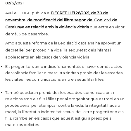
02/12/2021
Avui el DOGC publica el
DECRET LLEI 26/2021, de 30 de
novembre, de modificació del llibre segon del Codi civil de
Catalunya en relació amb la violència vicària
que entra en vigor
demà, 3 de desembre.
Amb aquesta reforma de la Legislació catalana ha aprovat un
decret llei per protegir la vida i la seguretat dels infants i
adolescents en els casos de violència vicària.
Els progenitors amb indicis fonamentats d’haver comès actes
de violència familiar o masclista tindran prohibides les estades,
les visites i les comunicacions amb els seus fills i filles.
També quedaran prohibides les estades, comunicacions i
relacions amb els fills i filles per al progenitor que es trobi en un
procés penal per atemptar contra la vida, la integritat física o
moral, la llibertat o indemnitat sexual de l’altre progenitor o els
fills, i també en els casos que aquest estigui a presó pels
mateixos delictes.