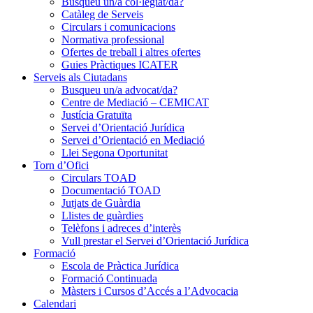
Busqueu un/a col·legiat/da?
Catàleg de Serveis
Circulars i comunicacions
Normativa professional
Ofertes de treball i altres ofertes
Guies Pràctiques ICATER
Serveis als Ciutadans
Busqueu un/a advocat/da?
Centre de Mediació – CEMICAT
Justícia Gratuïta
Servei d’Orientació Jurídica
Servei d’Orientació en Mediació
Llei Segona Oportunitat
Torn d’Ofici
Circulars TOAD
Documentació TOAD
Jutjats de Guàrdia
Llistes de guàrdies
Telèfons i adreces d’interès
Vull prestar el Servei d’Orientació Jurídica
Formació
Escola de Pràctica Jurídica
Formació Continuada
Màsters i Cursos d’Accés a l’Advocacia
Calendari