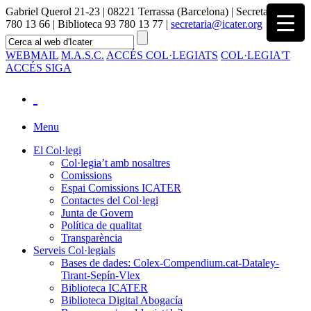
Gabriel Querol 21-23 | 08221 Terrassa (Barcelona) | Secretaria 93
780 13 66 | Biblioteca 93 780 13 77 |
secretaria@icater.org
WEBMAIL
M.A.S.C.
ACCÉS COL·LEGIATS
COL·LEGIA'T
ACCÉS SIGA
Menu
El Col·legi
Col·legia’t amb nosaltres
Comissions
Espai Comissions ICATER
Contactes del Col·legi
Junta de Govern
Política de qualitat
Transparència
Serveis Col·legials
Bases de dades: Colex-Compendium.cat-Dataley-
Tirant-Sepín-Vlex
Biblioteca ICATER
Biblioteca Digital Abogacía