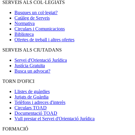
SERVEIS ALS COL·LEGIATS
Busques un col·legiat?
Catàleg de Serveis
Normativa
Circulars i Comunicacions
Biblioteca
Ofertes de treball i altres ofertes
SERVEIS ALS CIUTADANS
Servei d'Orientació Jurídica
Justícia Gratuïta
Busca un advocat?
TORN D'OFICI
Llistes de guàrdies
Jutjats de Guàrdia
Telèfons i adreces d'interès
Circulars TOAD
Documentació TOAD
Vull prestar el Servei d'Orientació Jurídica
FORMACIÓ