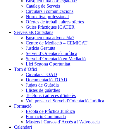
Busqueu un/a col·legiat/da?
Catàleg de Serveis
Circulars i comunicacions
Normativa professional
Ofertes de treball i altres ofertes
Guies Pràctiques ICATER
Serveis als Ciutadans
Busqueu un/a advocat/da?
Centre de Mediació – CEMICAT
Justícia Gratuïta
Servei d’Orientació Jurídica
Servei d’Orientació en Mediació
Llei Segona Oportunitat
Torn d’Ofici
Circulars TOAD
Documentació TOAD
Jutjats de Guàrdia
Llistes de guàrdies
Telèfons i adreces d’interès
Vull prestar el Servei d’Orientació Jurídica
Formació
Escola de Pràctica Jurídica
Formació Continuada
Màsters i Cursos d’Accés a l’Advocacia
Calendari