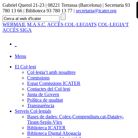
Gabriel Querol 21-23 | 08221 Terrassa (Barcelona) | Secretaria 93
780 13 66 | Biblioteca 93 780 13 77 |
secretaria@icater.org
WEBMAIL
M.A.S.C.
ACCÉS COL·LEGIATS
COL·LEGIA'T
ACCÉS SIGA
Menu
El Col·legi
Col·legia’t amb nosaltres
Comissions
Espai Comissions ICATER
Contactes del Col·legi
Junta de Govern
Política de qualitat
Transparència
Serveis Col·legials
Bases de dades: Colex-Compendium.cat-Dataley-
Tirant-Sepín-Vlex
Biblioteca ICATER
Biblioteca Digital Abogacía