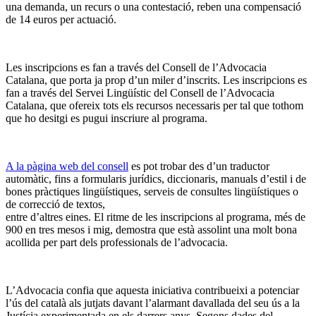
una demanda, un recurs o una contestació, reben una compensació
de 14 euros per actuació.
Les inscripcions es fan a través del Consell de l’Advocacia
Catalana, que porta ja prop d’un miler d’inscrits. Les inscripcions es
fan a través del Servei Lingüístic del Consell de l’Advocacia
Catalana, que ofereix tots els recursos necessaris per tal que tothom
que ho desitgi es pugui inscriure al programa.
A la pàgina web del consell
es pot trobar des d’un traductor
automàtic, fins a formularis jurídics, diccionaris, manuals d’estil i de
bones pràctiques lingüístiques, serveis de consultes lingüístiques o
de correcció de textos,
entre d’altres eines. El ritme de les inscripcions al programa, més de
900 en tres mesos i mig, demostra que està assolint una molt bona
acollida per part dels professionals de l’advocacia.
L’Advocacia confia que aquesta iniciativa contribueixi a potenciar
l’ús del català als jutjats davant l’alarmant davallada del seu ús a la
Justícia experimentada en els darrers anys. Segons dades del