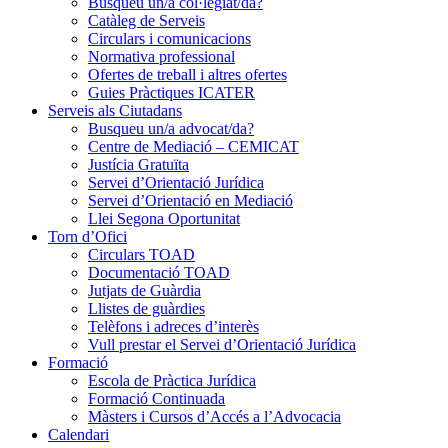
Busqueu un/a col·legiat/da?
Catàleg de Serveis
Circulars i comunicacions
Normativa professional
Ofertes de treball i altres ofertes
Guies Pràctiques ICATER
Serveis als Ciutadans
Busqueu un/a advocat/da?
Centre de Mediació – CEMICAT
Justícia Gratuïta
Servei d’Orientació Jurídica
Servei d’Orientació en Mediació
Llei Segona Oportunitat
Torn d’Ofici
Circulars TOAD
Documentació TOAD
Jutjats de Guàrdia
Llistes de guàrdies
Telèfons i adreces d’interès
Vull prestar el Servei d’Orientació Jurídica
Formació
Escola de Pràctica Jurídica
Formació Continuada
Màsters i Cursos d’Accés a l’Advocacia
Calendari