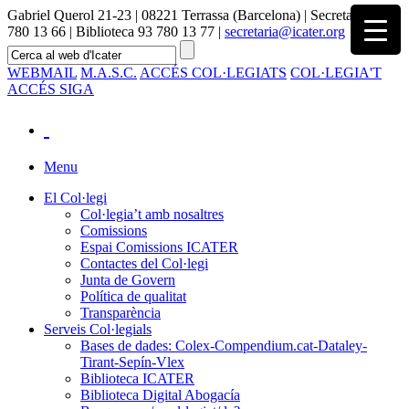
Gabriel Querol 21-23 | 08221 Terrassa (Barcelona) | Secretaria 93
780 13 66 | Biblioteca 93 780 13 77 |
secretaria@icater.org
WEBMAIL
M.A.S.C.
ACCÉS COL·LEGIATS
COL·LEGIA'T
ACCÉS SIGA
Menu
El Col·legi
Col·legia’t amb nosaltres
Comissions
Espai Comissions ICATER
Contactes del Col·legi
Junta de Govern
Política de qualitat
Transparència
Serveis Col·legials
Bases de dades: Colex-Compendium.cat-Dataley-
Tirant-Sepín-Vlex
Biblioteca ICATER
Biblioteca Digital Abogacía