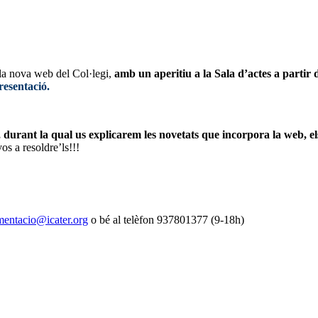
 la nova web del Col·legi,
amb un aperitiu a la Sala d’actes a partir d
presentació.
urant la qual us explicarem les novetats que incorpora la web, els
os a resoldre’ls!!!
entacio@icater.org
o bé al telèfon 937801377 (9-18h)