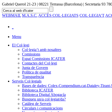
Gabriel Querol 21-23 | 08221 Terrassa (Barcelona) | Secretaria 93 780
WEBMAIL
M.A.S.C.
ACCÉS COL·LEGIATS
COL·LEGIA'T
AC
Menu
El Col·legi
Col·legia’t amb nosaltres
Comissions
Espai Comissions ICATER
Contactes del Col·legi
Junta de Govern
Política de qualitat
Transparència
Serveis Col·legials
Bases de dades: Colex-Compendium.cat-Dataley-Tirant-
Biblioteca ICATER
Biblioteca Digital Abogacía
Busqueu un/a col·legiat/da?
Catàleg de Serveis
Circulars i comunicacions