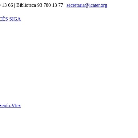
 13 66 | Biblioteca 93 780 13 77 |
secretaria@icater.org
CÉS SIGA
Sepín-Vlex