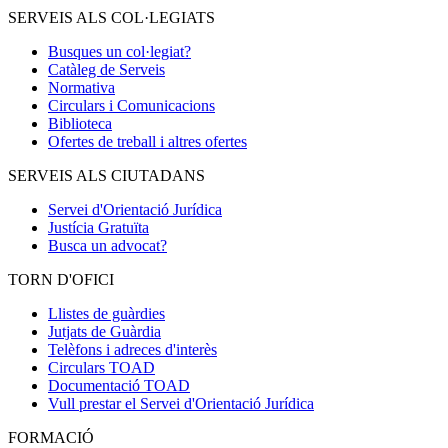
SERVEIS ALS COL·LEGIATS
Busques un col·legiat?
Catàleg de Serveis
Normativa
Circulars i Comunicacions
Biblioteca
Ofertes de treball i altres ofertes
SERVEIS ALS CIUTADANS
Servei d'Orientació Jurídica
Justícia Gratuïta
Busca un advocat?
TORN D'OFICI
Llistes de guàrdies
Jutjats de Guàrdia
Telèfons i adreces d'interès
Circulars TOAD
Documentació TOAD
Vull prestar el Servei d'Orientació Jurídica
FORMACIÓ