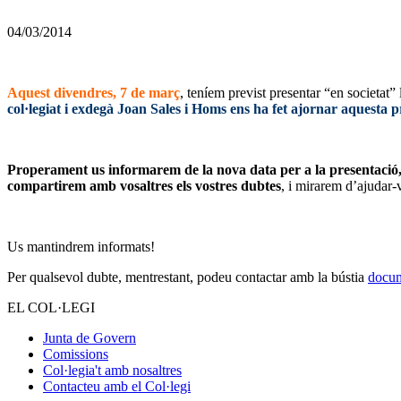
04/03/2014
Aquest divendres, 7 de març
, teníem previst presentar “en societat”
col·legiat i exdegà Joan Sales i Homs ens ha fet ajornar aquesta 
Properament us informarem de la nova data per a la presentació, d
compartirem amb vosaltres els vostres dubtes
, i mirarem d’ajudar-v
Us mantindrem informats!
Per qualsevol dubte, mentrestant, podeu contactar amb la bústia
docum
EL COL·LEGI
Junta de Govern
Comissions
Col·legia't amb nosaltres
Contacteu amb el Col·legi