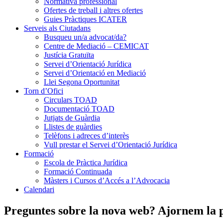
Normativa professional
Ofertes de treball i altres ofertes
Guies Pràctiques ICATER
Serveis als Ciutadans
Busqueu un/a advocat/da?
Centre de Mediació – CEMICAT
Justícia Gratuïta
Servei d’Orientació Jurídica
Servei d’Orientació en Mediació
Llei Segona Oportunitat
Torn d’Ofici
Circulars TOAD
Documentació TOAD
Jutjats de Guàrdia
Llistes de guàrdies
Telèfons i adreces d’interès
Vull prestar el Servei d’Orientació Jurídica
Formació
Escola de Pràctica Jurídica
Formació Continuada
Màsters i Cursos d’Accés a l’Advocacia
Calendari
Preguntes sobre la nova web? Ajornem la pr