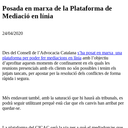
Posada en marxa de la Plataforma de
Mediació en línia
24/04/2020
Des del Consell de l’Advocacia Catalana
s’ha posat en marxa una
plataforma per poder fer mediacions en línia
amb l’objectiu
d’aprofitar aquests moments de confinament en els quals les
reunions presencials amb els clients no són possibles i tenim els
jutjats tancats, per apostar per la resolució dels conflictes de forma
ràpida i segura.
Més endavant també, amb la saturació que hi haurà als tribunals, es
podrà seguir utilitzant perquè està clar que els canvis han arribat per
quedar-se.
La plataforma del CICAC serà la via per a què el mediadors/es que