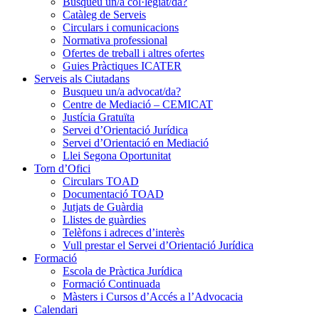
Busqueu un/a col·legiat/da?
Catàleg de Serveis
Circulars i comunicacions
Normativa professional
Ofertes de treball i altres ofertes
Guies Pràctiques ICATER
Serveis als Ciutadans
Busqueu un/a advocat/da?
Centre de Mediació – CEMICAT
Justícia Gratuïta
Servei d’Orientació Jurídica
Servei d’Orientació en Mediació
Llei Segona Oportunitat
Torn d’Ofici
Circulars TOAD
Documentació TOAD
Jutjats de Guàrdia
Llistes de guàrdies
Telèfons i adreces d’interès
Vull prestar el Servei d’Orientació Jurídica
Formació
Escola de Pràctica Jurídica
Formació Continuada
Màsters i Cursos d’Accés a l’Advocacia
Calendari