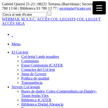
Gabriel Querol 21-23 | 08221 Terrassa (Barcelona) | Secretaria 93
780 13 66 | Biblioteca 93 780 13 77 |
secretaria@icater.org
WEBMAIL
M.A.S.C.
ACCÉS COL·LEGIATS
COL·LEGIA'T
ACCÉS SIGA
Menu
El Col·legi
Col·legia’t amb nosaltres
Comissions
Espai Comissions ICATER
Contactes del Col·legi
Junta de Govern
Política de qualitat
Transparència
Serveis Col·legials
Bases de dades: Colex-Compendium.cat-Dataley-
Tirant-Sepín-Vlex
Biblioteca ICATER
Biblioteca Digital Abogacía