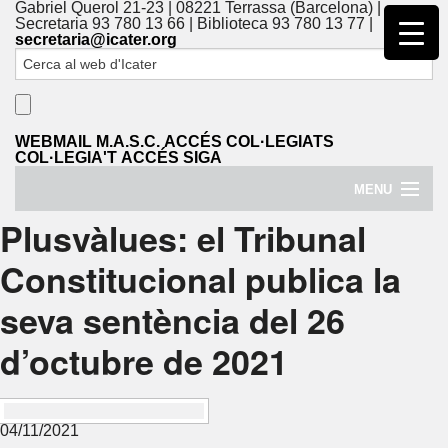
Gabriel Querol 21-23 | 08221 Terrassa (Barcelona) |
Secretaria 93 780 13 66 | Biblioteca 93 780 13 77 |
secretaria@icater.org
WEBMAIL
M.A.S.C.
ACCÉS COL·LEGIATS
COL·LEGIA'T
ACCÉS SIGA
MENU
Plusvàlues: el Tribunal
El Col·legi
Constitucional publica la
Serveis Col·legials
seva sentència del 26
Serveis als Ciutadans
d’octubre de 2021
Torn d’Ofici
Formació
04/11/2021