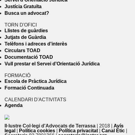
Justícia Gratuïta
Busca un advocat?
TORN D'OFICI
Llistes de guàrdies
Jutjats de Guàrdia
Telèfons i adreces d'interès
Circulars TOAD
Documentació TOAD
Vull prestar el Servei d'Orientació Jurídica
FORMACIÓ
Escola de Pràctica Jurídica
Formació Continuada
CALENDARI D'ACTIVITATS
Agenda
Il·lustre Col·legi d'Advocats de Terrassa
| 2018 |
Avís
legal
|
Política cookies
|
Política privacitat
|
Canal Ètic
|