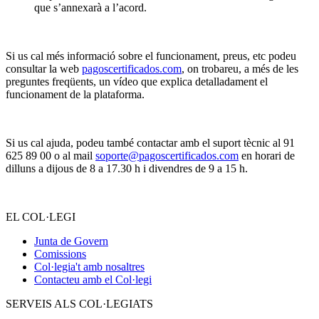
que s’annexarà a l’acord.
Si us cal més informació sobre el funcionament, preus, etc podeu
consultar la web
pagoscertificados.com
, on trobareu, a més de les
preguntes freqüents, un vídeo que explica detalladament el
funcionament de la plataforma.
Si us cal ajuda, podeu també contactar amb el suport tècnic al 91
625 89 00 o al mail
soporte@pagoscertificados.com
en horari de
dilluns a dijous de 8 a 17.30 h i divendres de 9 a 15 h.
EL COL·LEGI
Junta de Govern
Comissions
Col·legia't amb nosaltres
Contacteu amb el Col·legi
SERVEIS ALS COL·LEGIATS