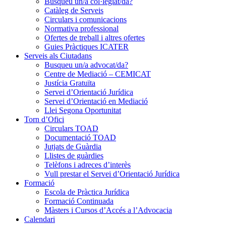
Busqueu un/a col·legiat/da?
Catàleg de Serveis
Circulars i comunicacions
Normativa professional
Ofertes de treball i altres ofertes
Guies Pràctiques ICATER
Serveis als Ciutadans
Busqueu un/a advocat/da?
Centre de Mediació – CEMICAT
Justícia Gratuïta
Servei d’Orientació Jurídica
Servei d’Orientació en Mediació
Llei Segona Oportunitat
Torn d’Ofici
Circulars TOAD
Documentació TOAD
Jutjats de Guàrdia
Llistes de guàrdies
Telèfons i adreces d’interès
Vull prestar el Servei d’Orientació Jurídica
Formació
Escola de Pràctica Jurídica
Formació Continuada
Màsters i Cursos d’Accés a l’Advocacia
Calendari