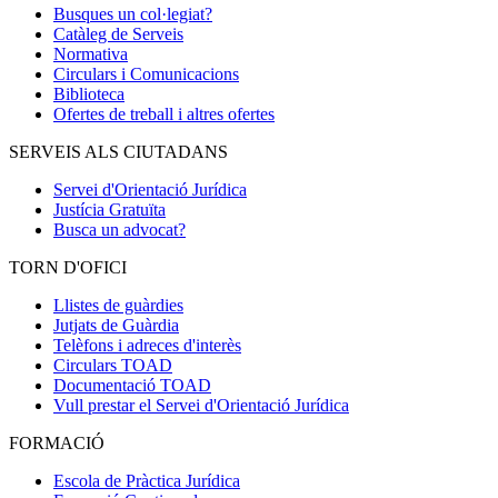
Busques un col·legiat?
Catàleg de Serveis
Normativa
Circulars i Comunicacions
Biblioteca
Ofertes de treball i altres ofertes
SERVEIS ALS CIUTADANS
Servei d'Orientació Jurídica
Justícia Gratuïta
Busca un advocat?
TORN D'OFICI
Llistes de guàrdies
Jutjats de Guàrdia
Telèfons i adreces d'interès
Circulars TOAD
Documentació TOAD
Vull prestar el Servei d'Orientació Jurídica
FORMACIÓ
Escola de Pràctica Jurídica