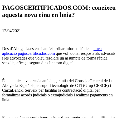
PAGOSCERTIFICADOS.COM: coneixeu
aquesta nova eina en línia?
12/04/2021
Des d’Abogacia.es ens han fet arribar informació de la
nova
aplicació pagoscertificados.com
que vol donar resposta als advocats
i les advocades que voleu resoldre un assumpte de forma ràpida,
senzilla, eficaç i segura dins l’entorn digital.
És una iniciativa creada amb la garantia del Consejo General de la
Abogacía Española, el suport tecnològic de CTI (Grup CESCE) i
CaixaBanck. Serveix per facilitar la contractació digital per
formalitzar acords judicials o extrajudicials i realitzar pagaments en
línia.
Es tracta d’aconseguir transaccions d’assumptes en línia, agilitzant el