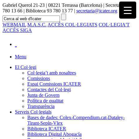
Gabriel Querol 21-23 | 08221 Terrassa (Barcelona) | Secretaria 93
780 13 66 | Biblioteca 93 780 13 77 |
secretaria@icater.org
WEBMAIL
M.A.S.C.
ACCÉS COL·LEGIATS
COL·LEGIA'T
ACCÉS SIGA
Menu
El Col·legi
Col·legia’t amb nosaltres
Comissions
Espai Comissions ICATER
Contactes del Col·legi
Junta de Govern
Política de qualitat
Transparència
Serveis Col·legials
Bases de dades: Colex-Compendium.cat-Dataley-
Tirant-Sepín-Vlex
Biblioteca ICATER
Biblioteca Digital Abogacía