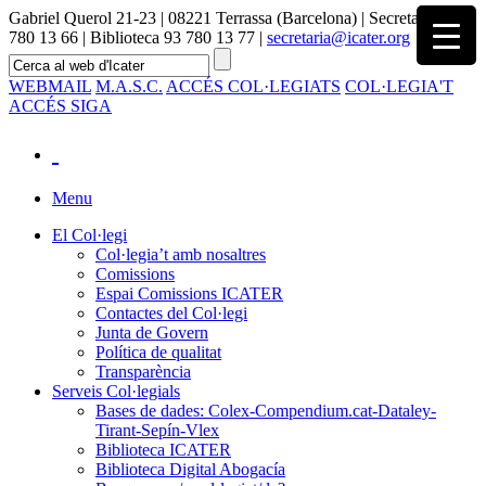
Gabriel Querol 21-23 | 08221 Terrassa (Barcelona) | Secretaria 93
780 13 66 | Biblioteca 93 780 13 77 |
secretaria@icater.org
WEBMAIL
M.A.S.C.
ACCÉS COL·LEGIATS
COL·LEGIA'T
ACCÉS SIGA
Menu
El Col·legi
Col·legia’t amb nosaltres
Comissions
Espai Comissions ICATER
Contactes del Col·legi
Junta de Govern
Política de qualitat
Transparència
Serveis Col·legials
Bases de dades: Colex-Compendium.cat-Dataley-
Tirant-Sepín-Vlex
Biblioteca ICATER
Biblioteca Digital Abogacía