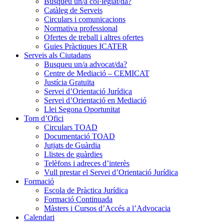
Busqueu un/a col·legiat/da?
Catàleg de Serveis
Circulars i comunicacions
Normativa professional
Ofertes de treball i altres ofertes
Guies Pràctiques ICATER
Serveis als Ciutadans
Busqueu un/a advocat/da?
Centre de Mediació – CEMICAT
Justícia Gratuïta
Servei d’Orientació Jurídica
Servei d’Orientació en Mediació
Llei Segona Oportunitat
Torn d’Ofici
Circulars TOAD
Documentació TOAD
Jutjats de Guàrdia
Llistes de guàrdies
Telèfons i adreces d’interès
Vull prestar el Servei d’Orientació Jurídica
Formació
Escola de Pràctica Jurídica
Formació Continuada
Màsters i Cursos d’Accés a l’Advocacia
Calendari