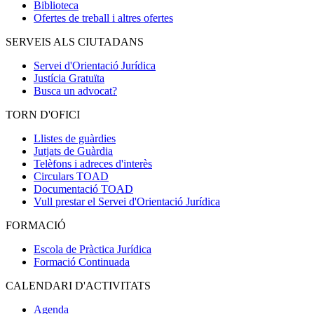
Biblioteca
Ofertes de treball i altres ofertes
SERVEIS ALS CIUTADANS
Servei d'Orientació Jurídica
Justícia Gratuïta
Busca un advocat?
TORN D'OFICI
Llistes de guàrdies
Jutjats de Guàrdia
Telèfons i adreces d'interès
Circulars TOAD
Documentació TOAD
Vull prestar el Servei d'Orientació Jurídica
FORMACIÓ
Escola de Pràctica Jurídica
Formació Continuada
CALENDARI D'ACTIVITATS
Agenda