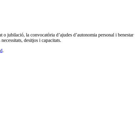
t o jubilació, la convocatòria d’ajudes d’autonomia personal i benestar té
ecessitats, desitjos i capacitats.
ad
.