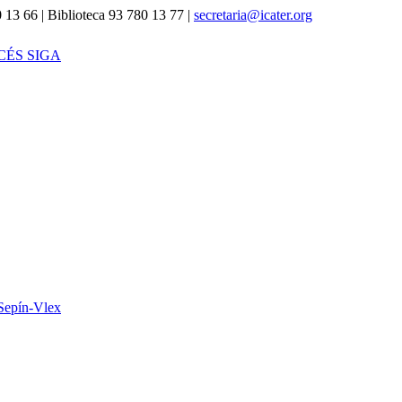
 13 66 | Biblioteca 93 780 13 77 |
secretaria@icater.org
CÉS SIGA
Sepín-Vlex