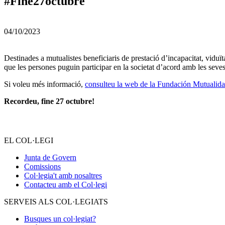
#Fine27octubre
04/10/2023
Destinades a mutualistes beneficiaris de prestació d’incapacitat, viduïta
que les persones puguin participar en la societat d’acord amb les seves n
Si voleu més informació,
consulteu la web de la Fundación Mutualid
Recordeu, fine 27 octubre!
EL COL·LEGI
Junta de Govern
Comissions
Col·legia't amb nosaltres
Contacteu amb el Col·legi
SERVEIS ALS COL·LEGIATS
Busques un col·legiat?