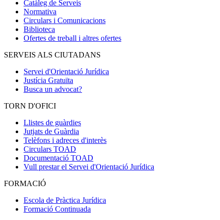
Catàleg de Serveis
Normativa
Circulars i Comunicacions
Biblioteca
Ofertes de treball i altres ofertes
SERVEIS ALS CIUTADANS
Servei d'Orientació Jurídica
Justícia Gratuïta
Busca un advocat?
TORN D'OFICI
Llistes de guàrdies
Jutjats de Guàrdia
Telèfons i adreces d'interès
Circulars TOAD
Documentació TOAD
Vull prestar el Servei d'Orientació Jurídica
FORMACIÓ
Escola de Pràctica Jurídica
Formació Continuada