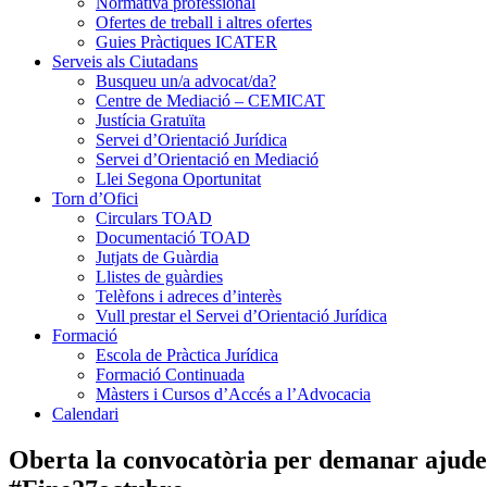
Normativa professional
Ofertes de treball i altres ofertes
Guies Pràctiques ICATER
Serveis als Ciutadans
Busqueu un/a advocat/da?
Centre de Mediació – CEMICAT
Justícia Gratuïta
Servei d’Orientació Jurídica
Servei d’Orientació en Mediació
Llei Segona Oportunitat
Torn d’Ofici
Circulars TOAD
Documentació TOAD
Jutjats de Guàrdia
Llistes de guàrdies
Telèfons i adreces d’interès
Vull prestar el Servei d’Orientació Jurídica
Formació
Escola de Pràctica Jurídica
Formació Continuada
Màsters i Cursos d’Accés a l’Advocacia
Calendari
Oberta la convocatòria per demanar ajudes