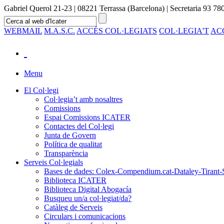
Gabriel Querol 21-23 | 08221 Terrassa (Barcelona) | Secretaria 93 780
WEBMAIL
M.A.S.C.
ACCÉS COL·LEGIATS
COL·LEGIA'T
AC
Menu
El Col·legi
Col·legia’t amb nosaltres
Comissions
Espai Comissions ICATER
Contactes del Col·legi
Junta de Govern
Política de qualitat
Transparència
Serveis Col·legials
Bases de dades: Colex-Compendium.cat-Dataley-Tirant-
Biblioteca ICATER
Biblioteca Digital Abogacía
Busqueu un/a col·legiat/da?
Catàleg de Serveis
Circulars i comunicacions