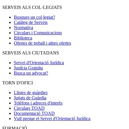
SERVEIS ALS COL·LEGIATS
Busques un col·legiat?
Catàleg de Serveis
Normativa
Circulars i Comunicacions
Biblioteca
Ofertes de treball i altres ofertes
SERVEIS ALS CIUTADANS
Servei d'Orientació Jurídica
Justícia Gratuïta
Busca un advocat?
TORN D'OFICI
Llistes de guàrdies
Jutjats de Guàrdia
Telèfons i adreces d'interès
Circulars TOAD
Documentació TOAD
Vull prestar el Servei d'Orientació Jurídica
FORMACIÓ