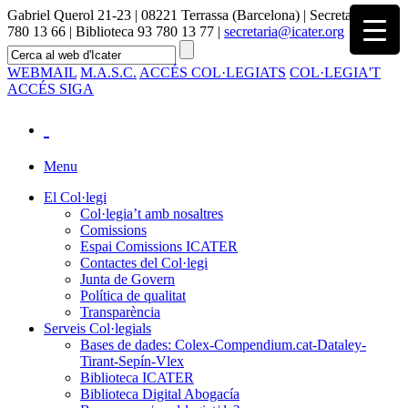
Gabriel Querol 21-23 | 08221 Terrassa (Barcelona) | Secretaria 93
780 13 66 | Biblioteca 93 780 13 77 |
secretaria@icater.org
WEBMAIL
M.A.S.C.
ACCÉS COL·LEGIATS
COL·LEGIA'T
ACCÉS SIGA
Menu
El Col·legi
Col·legia’t amb nosaltres
Comissions
Espai Comissions ICATER
Contactes del Col·legi
Junta de Govern
Política de qualitat
Transparència
Serveis Col·legials
Bases de dades: Colex-Compendium.cat-Dataley-
Tirant-Sepín-Vlex
Biblioteca ICATER
Biblioteca Digital Abogacía