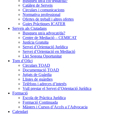
Busqueu un/a col·legiat/da?
Catàleg de Serveis
Circulars i comunicacions
Normativa professional
Ofertes de treball i altres ofertes
Guies Pràctiques ICATER
Serveis als Ciutadans
Busqueu un/a advocat/da?
Centre de Mediació – CEMICAT
Justícia Gratuïta
Servei d’Orientació Jurídica
Servei d’Orientació en Mediació
Llei Segona Oportunitat
Torn d’Ofici
Circulars TOAD
Documentació TOAD
Jutjats de Guàrdia
Llistes de guàrdies
Telèfons i adreces d’interès
Vull prestar el Servei d’Orientació Jurídica
Formació
Escola de Pràctica Jurídica
Formació Continuada
Màsters i Cursos d’Accés a l’Advocacia
Calendari