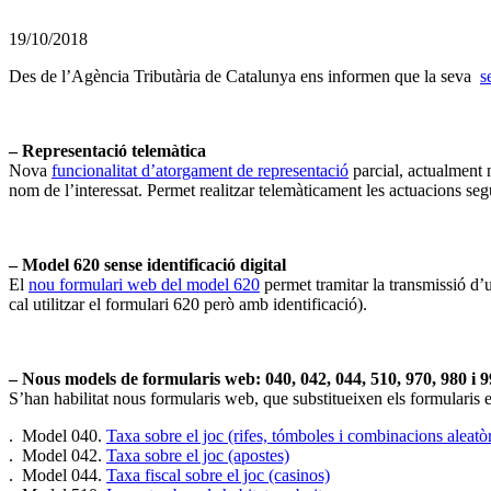
19/10/2018
Des de l’Agència Tributària de Catalunya ens informen que la seva
s
– Representació telemàtica
Nova
funcionalitat d’atorgament de representació
parcial, actualment n
nom de l’interessat. Permet realitzar telemàticament les actuacions següe
– Model 620 sense identificació digital
El
nou formulari web del model 620
permet tramitar la transmissió d’
cal utilitzar el formulari 620 però amb identificació).
– Nous models de formularis web: 040, 042, 044, 510, 970, 980 i 
S’han habilitat nous formularis web, que substitueixen els formularis 
. Model 040.
Taxa sobre el joc (rifes, tómboles i combinacions aleatòr
. Model 042.
Taxa sobre el joc (apostes)
. Model 044.
Taxa fiscal sobre el joc (casinos)