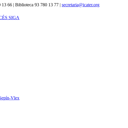
 13 66 | Biblioteca 93 780 13 77 |
secretaria@icater.org
CÉS SIGA
Sepín-Vlex