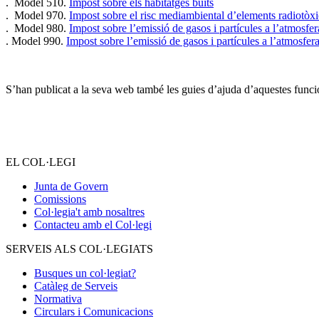
. Model 510.
Impost sobre els habitatges buits
. Model 970.
Impost sobre el risc mediambiental d’elements radiotòxi
. Model 980.
Impost sobre l’emissió de gasos i partícules a l’atmosfer
. Model 990.
Impost sobre l’emissió de gasos i partícules a l’atmosfer
S’han publicat a la seva web també les guies d’ajuda d’aquestes funci
–
EL COL·LEGI
Junta de Govern
Comissions
Col·legia't amb nosaltres
Contacteu amb el Col·legi
SERVEIS ALS COL·LEGIATS
Busques un col·legiat?
Catàleg de Serveis
Normativa
Circulars i Comunicacions