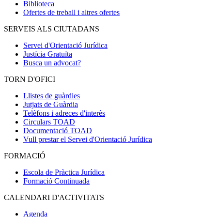
Biblioteca
Ofertes de treball i altres ofertes
SERVEIS ALS CIUTADANS
Servei d'Orientació Jurídica
Justícia Gratuïta
Busca un advocat?
TORN D'OFICI
Llistes de guàrdies
Jutjats de Guàrdia
Telèfons i adreces d'interès
Circulars TOAD
Documentació TOAD
Vull prestar el Servei d'Orientació Jurídica
FORMACIÓ
Escola de Pràctica Jurídica
Formació Continuada
CALENDARI D'ACTIVITATS
Agenda