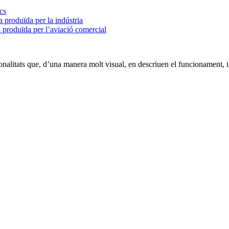
cs
a produïda per la indústria
a produïda per l’aviació comercial
onalitats que, d’una manera molt visual, en descriuen el funcionament, 