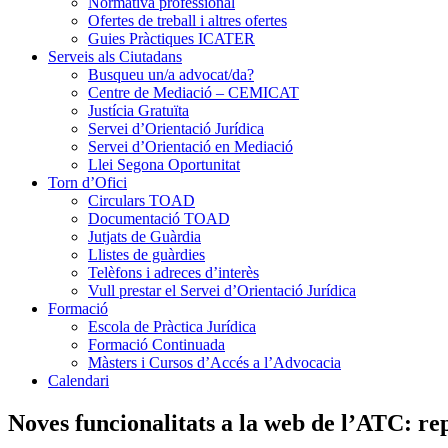
Normativa professional
Ofertes de treball i altres ofertes
Guies Pràctiques ICATER
Serveis als Ciutadans
Busqueu un/a advocat/da?
Centre de Mediació – CEMICAT
Justícia Gratuïta
Servei d’Orientació Jurídica
Servei d’Orientació en Mediació
Llei Segona Oportunitat
Torn d’Ofici
Circulars TOAD
Documentació TOAD
Jutjats de Guàrdia
Llistes de guàrdies
Telèfons i adreces d’interès
Vull prestar el Servei d’Orientació Jurídica
Formació
Escola de Pràctica Jurídica
Formació Continuada
Màsters i Cursos d’Accés a l’Advocacia
Calendari
Noves funcionalitats a la web de l’ATC: rep