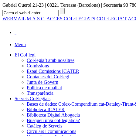
Gabriel Querol 21-23 | 08221 Terrassa (Barcelona) | Secretaria 93 780
WEBMAIL
M.A.S.C.
ACCÉS COL·LEGIATS
COL·LEGIA'T
AC
Menu
El Col·legi
Col·legia’t amb nosaltres
Comissions
Espai Comissions ICATER
Contactes del Col·legi
Junta de Govern
Política de qualitat
Transparència
Serveis Col·legials
Bases de dades: Colex-Compendium.cat-Dataley-Tirant-
Biblioteca ICATER
Biblioteca Digital Abogacía
Busqueu un/a col·legiat/da?
Catàleg de Serveis
Circulars i comunicacions