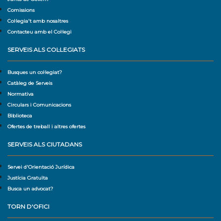
Comissions
Col·legia't amb nosaltres
Contacteu amb el Col·legi
SERVEIS ALS COL·LEGIATS
Busques un col·legiat?
Catàleg de Serveis
Normativa
Circulars i Comunicacions
Biblioteca
Ofertes de treball i altres ofertes
SERVEIS ALS CIUTADANS
Servei d'Orientació Jurídica
Justícia Gratuïta
Busca un advocat?
TORN D'OFICI