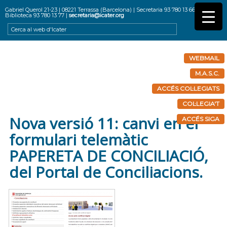
Gabriel Querol 21-23 | 08221 Terrassa (Barcelona) | Secretaria 93 780 13 66 |
Biblioteca 93 780 13 77 |
secretaria@icater.org
WEBMAIL
M.A.S.C.
ACCÉS COL·LEGIATS
COL·LEGIA'T
Nova versió 11: canvi en el
ACCÉS SIGA
formulari telemàtic
PAPERETA DE CONCILIACIÓ,
del Portal de Conciliacions.