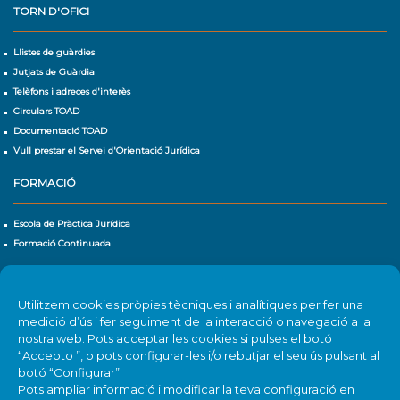
TORN D'OFICI
Llistes de guàrdies
Jutjats de Guàrdia
Telèfons i adreces d'interès
Circulars TOAD
Documentació TOAD
Vull prestar el Servei d'Orientació Jurídica
FORMACIÓ
Escola de Pràctica Jurídica
Formació Continuada
CALENDARI D'ACTIVITATS
Utilitzem cookies pròpies tècniques i analítiques per fer una
Agenda
medició d’ús i fer seguiment de la interacció o navegació a la
nostra web. Pots acceptar les cookies si pulses el botó
“Accepto ”, o pots configurar-les i/o rebutjar el seu ús pulsant al
botó “Configurar”.
Pots ampliar informació i modificar la teva configuració en