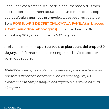
Per ajudar-vos a estar al dia i tenir la documentació d’ús més
habitual permanentment actualitzada, us oferim aquest cop
que
us afegiu a una nova promoció.
Aquest cop, es tracta del
llibre
FORMULARIS DE DRET CIVIL CATALÀ: FAMÍLIA (amb accés
al formularis online i ebook gratis)
. Editat per Tirant lo Blanch
aquest any 2016, amb un total de 732 pàgines.
Si el voleu demanar,
apunteu-vos si us plau abans del proper 30
de juny
.
Us informarem quan els tinguem a la Biblioteca per
venir-los a recollir.
Atenció:
el preu que us oferim només serà possible si tenim un
nombre suficient de peticions. Si no les aconseguim, us
avisarem amb temps perquè ens digueu si el voleu o no a un
altre preu.
EL COL·LEGI