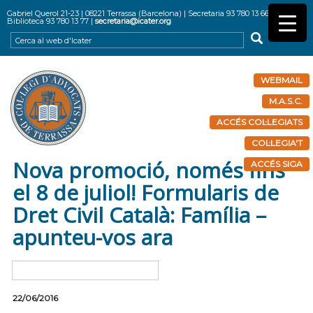
Gabriel Querol 21-23 | 08221 Terrassa (Barcelona) | Secretaria 93 780 13 66 |
Biblioteca 93 780 13 77 |
secretaria@icater.org
WEBMAIL
M.A.S.C.
ACCÉS COL·LEGIATS
COL·LEGIA'T
Nova promoció, només fins
ACCÉS SIGA
el 8 de juliol! Formularis de
Dret Civil Català: Família –
apunteu-vos ara
22/06/2016