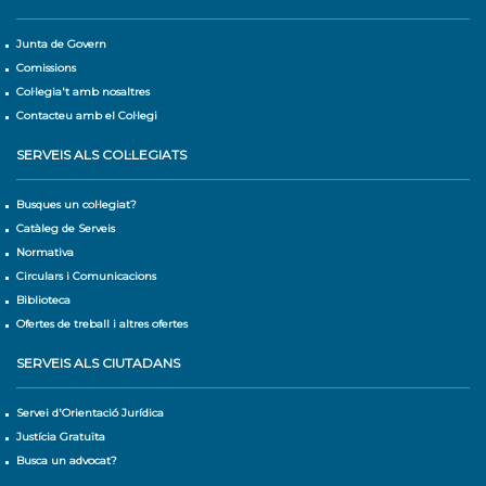
Junta de Govern
Comissions
Col·legia't amb nosaltres
Contacteu amb el Col·legi
SERVEIS ALS COL·LEGIATS
Busques un col·legiat?
Catàleg de Serveis
Normativa
Circulars i Comunicacions
Biblioteca
Ofertes de treball i altres ofertes
SERVEIS ALS CIUTADANS
Servei d'Orientació Jurídica
Justícia Gratuïta
Busca un advocat?