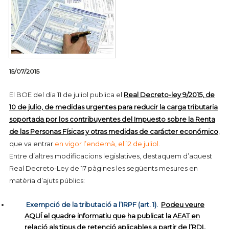
15/07/2015
El BOE del dia 11 de juliol publica el
Real Decreto-ley 9/2015, de
10 de julio
, de medidas urgentes para reducir la carga tributaria
soportada por los contribuyentes del Impuesto sobre la Renta
de las Personas Físicas y otras medidas de carácter económico
,
que va entrar
en vigor l’endemà, el 12 de juliol.
Entre d’altres modificacions legislatives, destaquem d’aquest
Real Decreto-Ley de 17 pàgines les següents mesures en
matèria d’ajuts públics:
Exempció de la tributació a l’IRPF (art. 1).
Podeu veure
AQUÍ el quadre informatiu que ha publicat la AEAT en
relació als tipus de retenció aplicables a partir de l’RDL