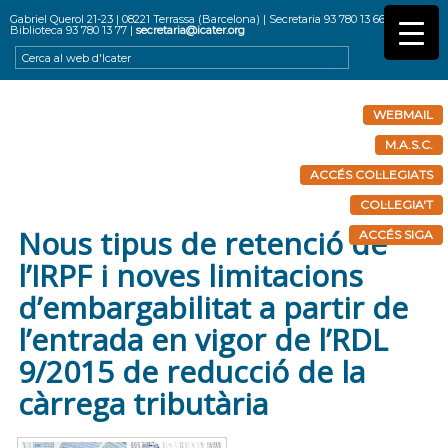
Gabriel Querol 21-23 | 08221 Terrassa (Barcelona) | Secretaria 93 780 13 66 |
Biblioteca 93 780 13 77 |
secretaria@icater.org
WEBMAIL
M.A.S.C.
ACCÉS COL·LEGIATS
COL·LEGIA'T
Nous tipus de retenció de
ACCÉS SIGA
l’IRPF i noves limitacions
d’embargabilitat a partir de
l’entrada en vigor de l’RDL
9/2015 de reducció de la
càrrega tributària