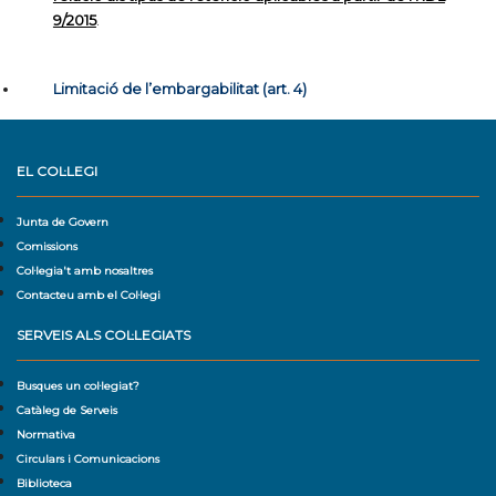
9/2015
.
Limitació de l’embargabilitat (art. 4)
EL COL·LEGI
Junta de Govern
Comissions
Col·legia't amb nosaltres
Contacteu amb el Col·legi
SERVEIS ALS COL·LEGIATS
Busques un col·legiat?
Catàleg de Serveis
Normativa
Circulars i Comunicacions
Biblioteca