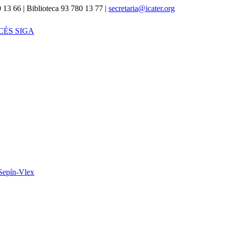
 13 66 | Biblioteca 93 780 13 77 |
secretaria@icater.org
CÉS SIGA
Sepín-Vlex