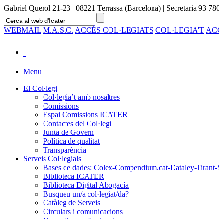
Gabriel Querol 21-23 | 08221 Terrassa (Barcelona) | Secretaria 93 780
WEBMAIL
M.A.S.C.
ACCÉS COL·LEGIATS
COL·LEGIA'T
AC
Menu
El Col·legi
Col·legia’t amb nosaltres
Comissions
Espai Comissions ICATER
Contactes del Col·legi
Junta de Govern
Política de qualitat
Transparència
Serveis Col·legials
Bases de dades: Colex-Compendium.cat-Dataley-Tirant-
Biblioteca ICATER
Biblioteca Digital Abogacía
Busqueu un/a col·legiat/da?
Catàleg de Serveis
Circulars i comunicacions