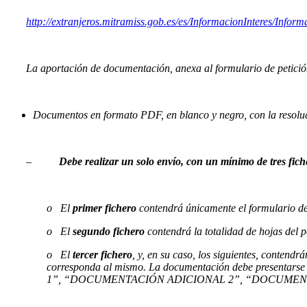
http://extranjeros.mitramiss.gob.es/es/InformacionInteres/Infor
–
La aportación de documentación, anexa al formulario de petición 
–
Documentos en formato PDF, en blanco y negro, con la resoluc
–
–
Debe realizar un solo envío, con un mínimo de tres fich
–
o El
primer fichero
contendrá únicamente el formulario d
o El
segundo fichero
contendrá la totalidad de hojas de
o El
tercer fichero
, y, en su caso, los siguientes, conten
corresponda al mismo. La documentación debe presentars
1”, “DOCUMENTACIÓN ADICIONAL 2”, “DOCUMENT
–