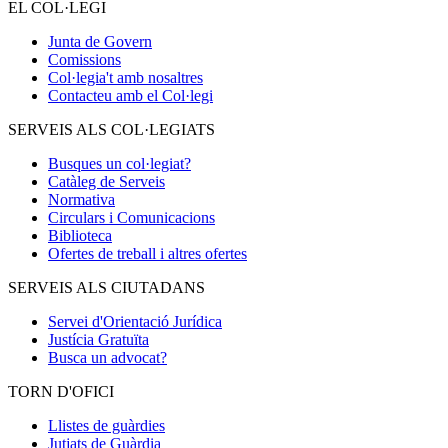
EL COL·LEGI
Junta de Govern
Comissions
Col·legia't amb nosaltres
Contacteu amb el Col·legi
SERVEIS ALS COL·LEGIATS
Busques un col·legiat?
Catàleg de Serveis
Normativa
Circulars i Comunicacions
Biblioteca
Ofertes de treball i altres ofertes
SERVEIS ALS CIUTADANS
Servei d'Orientació Jurídica
Justícia Gratuïta
Busca un advocat?
TORN D'OFICI
Llistes de guàrdies
Jutjats de Guàrdia