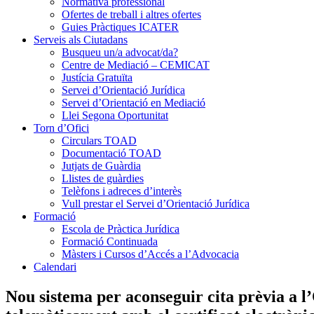
Normativa professional
Ofertes de treball i altres ofertes
Guies Pràctiques ICATER
Serveis als Ciutadans
Busqueu un/a advocat/da?
Centre de Mediació – CEMICAT
Justícia Gratuïta
Servei d’Orientació Jurídica
Servei d’Orientació en Mediació
Llei Segona Oportunitat
Torn d’Ofici
Circulars TOAD
Documentació TOAD
Jutjats de Guàrdia
Llistes de guàrdies
Telèfons i adreces d’interès
Vull prestar el Servei d’Orientació Jurídica
Formació
Escola de Pràctica Jurídica
Formació Continuada
Màsters i Cursos d’Accés a l’Advocacia
Calendari
Nou sistema per aconseguir cita prèvia a l’