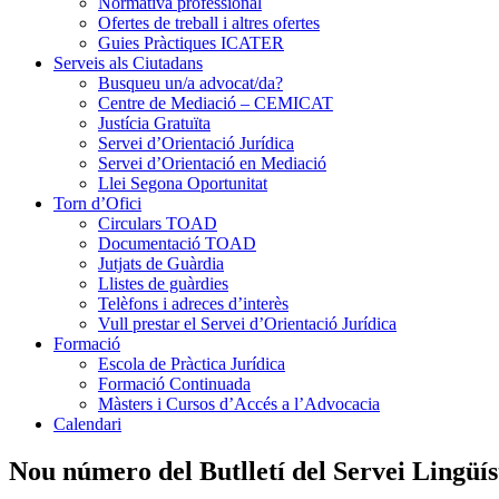
Normativa professional
Ofertes de treball i altres ofertes
Guies Pràctiques ICATER
Serveis als Ciutadans
Busqueu un/a advocat/da?
Centre de Mediació – CEMICAT
Justícia Gratuïta
Servei d’Orientació Jurídica
Servei d’Orientació en Mediació
Llei Segona Oportunitat
Torn d’Ofici
Circulars TOAD
Documentació TOAD
Jutjats de Guàrdia
Llistes de guàrdies
Telèfons i adreces d’interès
Vull prestar el Servei d’Orientació Jurídica
Formació
Escola de Pràctica Jurídica
Formació Continuada
Màsters i Cursos d’Accés a l’Advocacia
Calendari
Nou número del Butlletí del Servei Lingüí