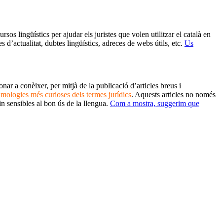
sos lingüístics per ajudar els juristes que volen utilitzar el català en
 d’actualitat, dubtes lingüístics, adreces de webs útils, etc.
Us
nar a conèixer, per mitjà de la publicació d’articles breus i
timologies més curioses dels termes jurídics
. Aquests articles no només
in sensibles al bon ús de la llengua.
Com a mostra, suggerim que