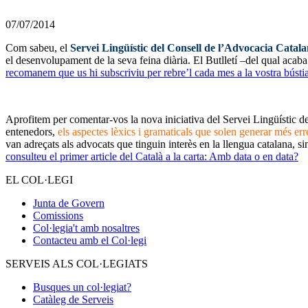
07/07/2014
Com sabeu, el
Servei Lingüístic del Consell de l’Advocacia Catal
el desenvolupament de la seva feina diària. El Butlletí –del qual acaba 
recomanem que us hi subscriviu per rebre’l cada mes a la vostra bústi
__
Aprofitem per comentar-vos la nova iniciativa del Servei Lingüístic 
entenedors,
els aspectes lèxics i gramaticals que solen generar més err
van adreçats als advocats que tinguin interès en la llengua catalana, si
consulteu el primer article del Català a la carta: Amb data o en data?
EL COL·LEGI
Junta de Govern
Comissions
Col·legia't amb nosaltres
Contacteu amb el Col·legi
SERVEIS ALS COL·LEGIATS
Busques un col·legiat?
Catàleg de Serveis