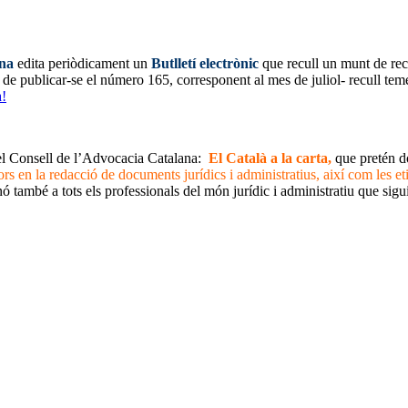
ana
edita periòdicament un
Butlletí electrònic
que recull un munt de recur
de publicar-se el número 165, corresponent al mes de juliol- recull temes
a!
del Consell de l’Advocacia Catalana:
El Català a la carta,
que pretén do
ors en la redacció de documents jurídics i administratius, així com les e
nó també a tots els professionals del món jurídic i administratiu que sigu