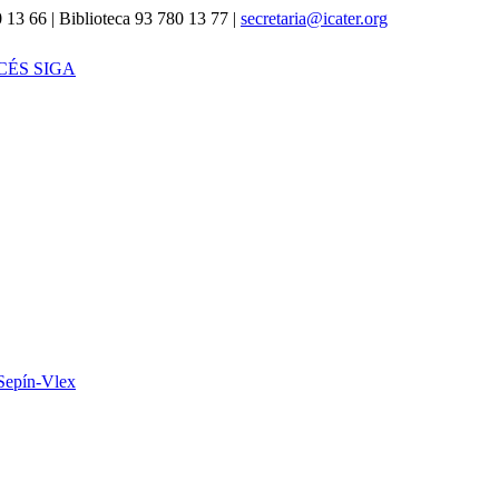
 13 66 | Biblioteca 93 780 13 77 |
secretaria@icater.org
CÉS SIGA
Sepín-Vlex