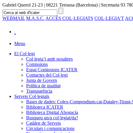
Gabriel Querol 21-23 | 08221 Terrassa (Barcelona) | Secretaria 93 780
WEBMAIL
M.A.S.C.
ACCÉS COL·LEGIATS
COL·LEGIA'T
AC
Menu
El Col·legi
Col·legia’t amb nosaltres
Comissions
Espai Comissions ICATER
Contactes del Col·legi
Junta de Govern
Política de qualitat
Transparència
Serveis Col·legials
Bases de dades: Colex-Compendium.cat-Dataley-Tirant-
Biblioteca ICATER
Biblioteca Digital Abogacía
Busqueu un/a col·legiat/da?
Catàleg de Serveis
Circulars i comunicacions