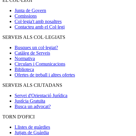
EL COL·LEGI
Junta de Govern
Comissions
Col·legia't amb nosaltres
Contacteu amb el Col·legi
SERVEIS ALS COL·LEGIATS
Busques un col·legiat?
Catàleg de Serveis
Normativa
Circulars i Comunicacions
Biblioteca
Ofertes de treball i altres ofertes
SERVEIS ALS CIUTADANS
Servei d'Orientació Jurídica
Justícia Gratuïta
Busca un advocat?
TORN D'OFICI
Llistes de guàrdies
Jutjats de Guàrdia