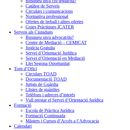
Busqueu un/a col·legiat/da?
Catàleg de Serveis
Circulars i comunicacions
Normativa professional
Ofertes de treball i altres ofertes
Guies Pràctiques ICATER
Serveis als Ciutadans
Busqueu un/a advocat/da?
Centre de Mediació – CEMICAT
Justícia Gratuïta
Servei d’Orientació Jurídica
Servei d’Orientació en Mediació
Llei Segona Oportunitat
Torn d’Ofici
Circulars TOAD
Documentació TOAD
Jutjats de Guàrdia
Llistes de guàrdies
Telèfons i adreces d’interès
Vull prestar el Servei d’Orientació Jurídica
Formació
Escola de Pràctica Jurídica
Formació Continuada
Màsters i Cursos d’Accés a l’Advocacia
Calendari