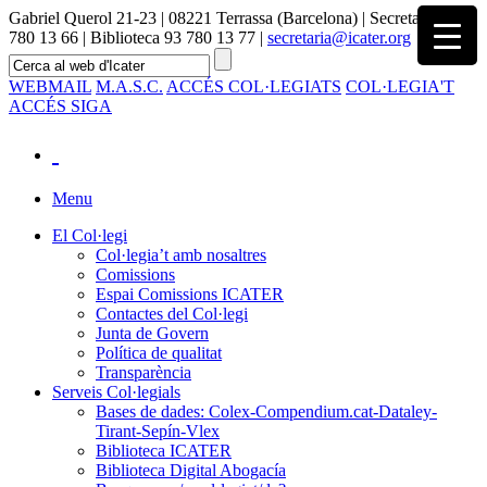
Gabriel Querol 21-23 | 08221 Terrassa (Barcelona) | Secretaria 93
780 13 66 | Biblioteca 93 780 13 77 |
secretaria@icater.org
WEBMAIL
M.A.S.C.
ACCÉS COL·LEGIATS
COL·LEGIA'T
ACCÉS SIGA
Menu
El Col·legi
Col·legia’t amb nosaltres
Comissions
Espai Comissions ICATER
Contactes del Col·legi
Junta de Govern
Política de qualitat
Transparència
Serveis Col·legials
Bases de dades: Colex-Compendium.cat-Dataley-
Tirant-Sepín-Vlex
Biblioteca ICATER
Biblioteca Digital Abogacía