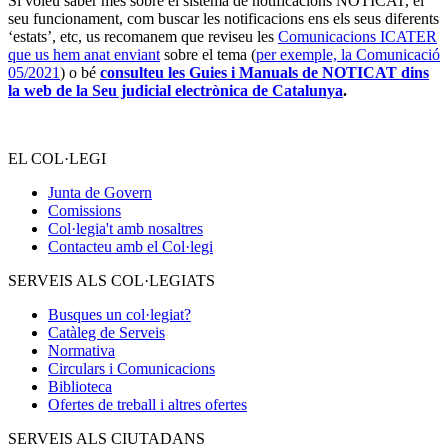
Si voleu saber més sobre el sistema de notificacions NOTICAT, el
seu funcionament, com buscar les notificacions ens els seus diferents
‘estats’, etc, us recomanem que reviseu les
Comunicacions ICATER
que us hem anat enviant
sobre el tema (
per exemple, la Comunicació
05/2021
) o bé
consulteu les Guies i Manuals de NOTICAT dins
la web de la Seu judicial electrònica de Catalunya
.
EL COL·LEGI
Junta de Govern
Comissions
Col·legia't amb nosaltres
Contacteu amb el Col·legi
SERVEIS ALS COL·LEGIATS
Busques un col·legiat?
Catàleg de Serveis
Normativa
Circulars i Comunicacions
Biblioteca
Ofertes de treball i altres ofertes
SERVEIS ALS CIUTADANS