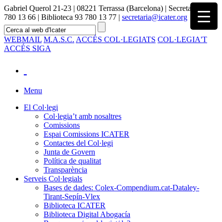
Gabriel Querol 21-23 | 08221 Terrassa (Barcelona) | Secretaria 93
780 13 66 | Biblioteca 93 780 13 77 |
secretaria@icater.org
WEBMAIL
M.A.S.C.
ACCÉS COL·LEGIATS
COL·LEGIA'T
ACCÉS SIGA
Menu
El Col·legi
Col·legia’t amb nosaltres
Comissions
Espai Comissions ICATER
Contactes del Col·legi
Junta de Govern
Política de qualitat
Transparència
Serveis Col·legials
Bases de dades: Colex-Compendium.cat-Dataley-
Tirant-Sepín-Vlex
Biblioteca ICATER
Biblioteca Digital Abogacía