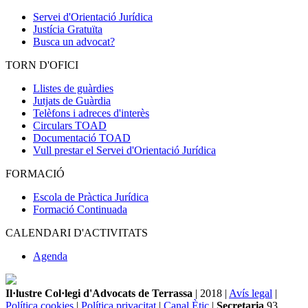
Servei d'Orientació Jurídica
Justícia Gratuïta
Busca un advocat?
TORN D'OFICI
Llistes de guàrdies
Jutjats de Guàrdia
Telèfons i adreces d'interès
Circulars TOAD
Documentació TOAD
Vull prestar el Servei d'Orientació Jurídica
FORMACIÓ
Escola de Pràctica Jurídica
Formació Continuada
CALENDARI D'ACTIVITATS
Agenda
Il·lustre Col·legi d'Advocats de Terrassa
| 2018 |
Avís legal
|
Política cookies
|
Política privacitat
|
Canal Ètic
|
Secretaria
93