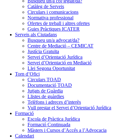
Busqueu un/a col·legiat/da?
Catàleg de Serveis
Circulars i comunicacions
Normativa professional
Ofertes de treball i altres ofertes
Guies Pràctiques ICATER
Serveis als Ciutadans
Busqueu un/a advocat/da?
Centre de Mediació – CEMICAT
Justícia Gratuïta
Servei d’Orientació Jurídica
Servei d’Orientació en Mediació
Llei Segona Oportunitat
Torn d’Ofici
Circulars TOAD
Documentació TOAD
Jutjats de Guàrdia
Llistes de guàrdies
Telèfons i adreces d’interès
Vull prestar el Servei d’Orientació Jurídica
Formació
Escola de Pràctica Jurídica
Formació Continuada
Màsters i Cursos d’Accés a l’Advocacia
Calendari