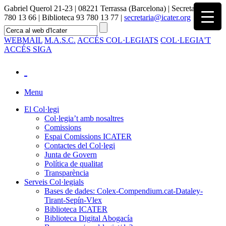
Gabriel Querol 21-23 | 08221 Terrassa (Barcelona) | Secretaria 93
780 13 66 | Biblioteca 93 780 13 77 |
secretaria@icater.org
WEBMAIL
M.A.S.C.
ACCÉS COL·LEGIATS
COL·LEGIA'T
ACCÉS SIGA
Menu
El Col·legi
Col·legia’t amb nosaltres
Comissions
Espai Comissions ICATER
Contactes del Col·legi
Junta de Govern
Política de qualitat
Transparència
Serveis Col·legials
Bases de dades: Colex-Compendium.cat-Dataley-
Tirant-Sepín-Vlex
Biblioteca ICATER
Biblioteca Digital Abogacía