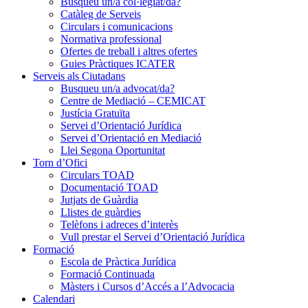
Busqueu un/a col·legiat/da?
Catàleg de Serveis
Circulars i comunicacions
Normativa professional
Ofertes de treball i altres ofertes
Guies Pràctiques ICATER
Serveis als Ciutadans
Busqueu un/a advocat/da?
Centre de Mediació – CEMICAT
Justícia Gratuïta
Servei d’Orientació Jurídica
Servei d’Orientació en Mediació
Llei Segona Oportunitat
Torn d’Ofici
Circulars TOAD
Documentació TOAD
Jutjats de Guàrdia
Llistes de guàrdies
Telèfons i adreces d’interès
Vull prestar el Servei d’Orientació Jurídica
Formació
Escola de Pràctica Jurídica
Formació Continuada
Màsters i Cursos d’Accés a l’Advocacia
Calendari