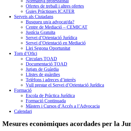
Normativa professional
Ofertes de treball i altres ofertes
Guies Pràctiques ICATER
Serveis als Ciutadans
Busqueu un/a advocat/da?
Centre de Mediació – CEMICAT
Justícia Gratuïta
Servei d’Orientació Jurídica
Servei d’Orientació en Mediació
Llei Segona Oportunitat
Torn d’Ofici
Circulars TOAD
Documentació TOAD
Jutjats de Guàrdia
Llistes de guàrdies
Telèfons i adreces d’interès
Vull prestar el Servei d’Orientació Jurídica
Formació
Escola de Pràctica Jurídica
Formació Continuada
Màsters i Cursos d’Accés a l’Advocacia
Calendari
Mesures econòmiques acordades per la Junt