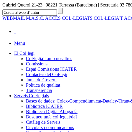
Gabriel Querol 21-23 | 08221 Terrassa (Barcelona) | Secretaria 93 780
WEBMAIL
M.A.S.C.
ACCÉS COL·LEGIATS
COL·LEGIA'T
AC
Menu
El Col·legi
Col·legia’t amb nosaltres
Comissions
Espai Comissions ICATER
Contactes del Col·legi
Junta de Govern
Política de qualitat
Transparència
Serveis Col·legials
Bases de dades: Colex-Compendium.cat-Dataley-Tirant-
Biblioteca ICATER
Biblioteca Digital Abogacía
Busqueu un/a col·legiat/da?
Catàleg de Serveis
Circulars i comunicacions