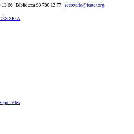
 13 66 | Biblioteca 93 780 13 77 |
secretaria@icater.org
CÉS SIGA
Sepín-Vlex