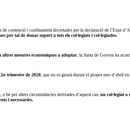
e contenció i confinament decretades per la declaració de l’Estat d’Al
per tal de donar suport a tots els col·legiats i col·legiades.
rin altres mesures econòmiques a adoptar
, la Junta de Govern ha acord
el 2n trimestre de 2020
, que no es girarà durant el proper mes d’abril en
, o bé per altres circumstàncies derivades d’aquest cas,
un col·legiat o
nts i necessàries.