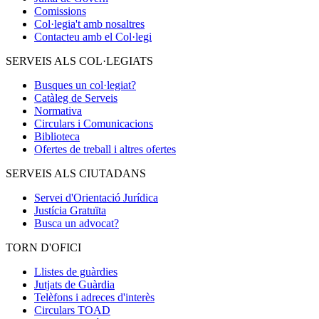
Comissions
Col·legia't amb nosaltres
Contacteu amb el Col·legi
SERVEIS ALS COL·LEGIATS
Busques un col·legiat?
Catàleg de Serveis
Normativa
Circulars i Comunicacions
Biblioteca
Ofertes de treball i altres ofertes
SERVEIS ALS CIUTADANS
Servei d'Orientació Jurídica
Justícia Gratuïta
Busca un advocat?
TORN D'OFICI
Llistes de guàrdies
Jutjats de Guàrdia
Telèfons i adreces d'interès
Circulars TOAD