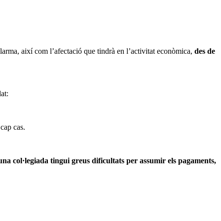
arma, així com l’afectació que tindrà en l’activitat econòmica,
des de
at:
 cap cas.
 una col·legiada tingui greus dificultats per assumir els pagaments,