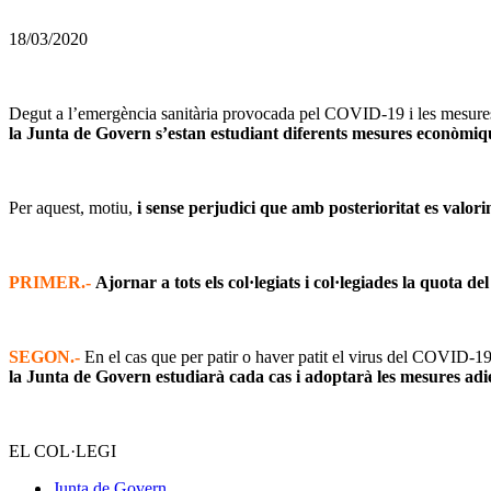
18/03/2020
Degut a l’emergència sanitària provocada pel COVID-19 i les mesures d
la Junta de Govern s’estan estudiant diferents mesures econòmiques 
Per aquest, motiu,
i sense perjudici que amb posterioritat es valo
PRIMER.-
Ajornar a tots els col·legiats i col·legiades la quota d
SEGON.-
En el cas que per patir o haver patit el virus del COVID-19
la Junta de Govern estudiarà cada cas i adoptarà les mesures adie
EL COL·LEGI
Junta de Govern