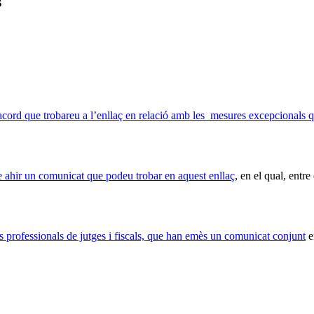
s
acord que trobareu a l’enllaç en relació amb les mesures excepcionals qu
 ahir un comunicat que podeu trobar en aquest enllaç
, en el qual, entr
s professionals de jutges i fiscals, que han emès un comunicat conjunt
e