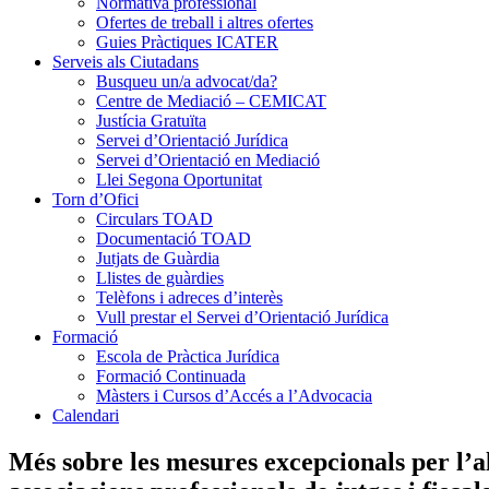
Normativa professional
Ofertes de treball i altres ofertes
Guies Pràctiques ICATER
Serveis als Ciutadans
Busqueu un/a advocat/da?
Centre de Mediació – CEMICAT
Justícia Gratuïta
Servei d’Orientació Jurídica
Servei d’Orientació en Mediació
Llei Segona Oportunitat
Torn d’Ofici
Circulars TOAD
Documentació TOAD
Jutjats de Guàrdia
Llistes de guàrdies
Telèfons i adreces d’interès
Vull prestar el Servei d’Orientació Jurídica
Formació
Escola de Pràctica Jurídica
Formació Continuada
Màsters i Cursos d’Accés a l’Advocacia
Calendari
Més sobre les mesures excepcionals per l’a