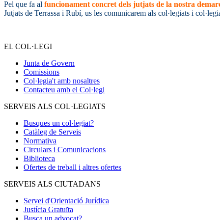
Pel que fa al
funcionament concret dels jutjats de la nostra demarca
Jutjats de Terrassa i Rubí, us les comunicarem als col·legiats i col·legi
EL COL·LEGI
Junta de Govern
Comissions
Col·legia't amb nosaltres
Contacteu amb el Col·legi
SERVEIS ALS COL·LEGIATS
Busques un col·legiat?
Catàleg de Serveis
Normativa
Circulars i Comunicacions
Biblioteca
Ofertes de treball i altres ofertes
SERVEIS ALS CIUTADANS
Servei d'Orientació Jurídica
Justícia Gratuïta
Busca un advocat?