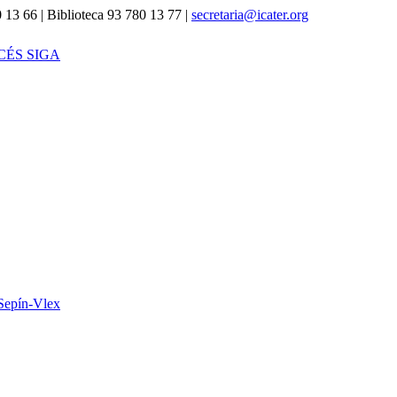
 13 66 | Biblioteca 93 780 13 77 |
secretaria@icater.org
CÉS SIGA
Sepín-Vlex