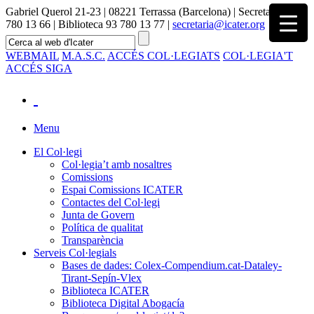
Gabriel Querol 21-23 | 08221 Terrassa (Barcelona) | Secretaria 93
780 13 66 | Biblioteca 93 780 13 77 |
secretaria@icater.org
WEBMAIL
M.A.S.C.
ACCÉS COL·LEGIATS
COL·LEGIA'T
ACCÉS SIGA
Menu
El Col·legi
Col·legia’t amb nosaltres
Comissions
Espai Comissions ICATER
Contactes del Col·legi
Junta de Govern
Política de qualitat
Transparència
Serveis Col·legials
Bases de dades: Colex-Compendium.cat-Dataley-
Tirant-Sepín-Vlex
Biblioteca ICATER
Biblioteca Digital Abogacía