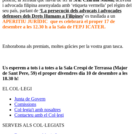
i advocada filipina assenyalada amb ‘etiqueta vermella’ pel règim del
seu país, parlant de
‘La persecució dels advocats i advocades
defensors dels Drets Humans a Filipines
’
es trasllada a un
APERITIU JURÍDIC que es celebrarà el proper 17 de
desembre a les 12.30 h a la Sala de l’EPJ ICATER.
Enhorabona als premiats, moltes gràcies per la vostra gran tasca.
Us esperem a tots i a totes a la Sala Crespi de Terrassa (Major
de Sant Pere, 59) el proper divendres dia 10 de desembre a les
18.30 h!
EL COL·LEGI
Junta de Govern
Comissions
Col·legia't amb nosaltres
Contacteu amb el Col·legi
SERVEIS ALS COL·LEGIATS