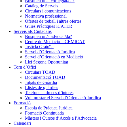
Busqueu un/a col·legiat/da?
Catàleg de Serveis
Circulars i comunicacions
Normativa professional
Ofertes de treball i altres ofertes
Guies Pràctiques ICATER
Serveis als Ciutadans
Busqueu un/a advocat/da?
Centre de Mediació – CEMICAT
Justícia Gratuïta
Servei d’Orientació Jurídica
Servei d’Orientació en Mediació
Llei Segona Oportunitat
Torn d’Ofici
Circulars TOAD
Documentació TOAD
Jutjats de Guàrdia
Llistes de guàrdies
Telèfons i adreces d’interès
Vull prestar el Servei d’Orientació Jurídica
Formació
Escola de Pràctica Jurídica
Formació Continuada
Màsters i Cursos d’Accés a l’Advocacia
Calendari