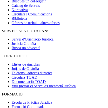
Busques un col·legiat?
Catàleg de Serveis
Normativa
Circulars i Comunicacions
Biblioteca
Ofertes de treball i altres ofertes
SERVEIS ALS CIUTADANS
Servei d'Orientació Jurídica
Justícia Gratuïta
Busca un advocat?
TORN D'OFICI
Llistes de guàrdies
Jutjats de Guàrdia
Telèfons i adreces d'interès
Circulars TOAD
Documentació TOAD
Vull prestar el Servei d'Orientació Jurídica
FORMACIÓ
Escola de Pràctica Jurídica
Formació Continuada