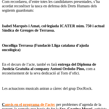
Com recordareu, d’entre totes les candidatures presentades, s’ha
acordat reconèixer la tasca en defensa dels Drets Humans dels
següents guardonats:
Isabel Marquès i Amat, col·legiada ICATER núm. 750 i actual
Síndica de Greuges de Terrassa.
Oncolliga Terrassa (Fundació Lliga catalana d’ajuda
oncològica)
En el decurs de l’acte, també es farà
entrega del Diploma de
Justícia Gratuïta al company Antoni Ordoño Pino,
com a
reconeixement de la seva dedicació al Torn d’ofici.
Les actuacions musicals aniran a càrrec del grup DocRock.
C
anvis en el programa
de l’acte:
per problemes d’agenda de la
ponent, la xerrada que havia de fer la
Sra. Czarina Musni,
activista