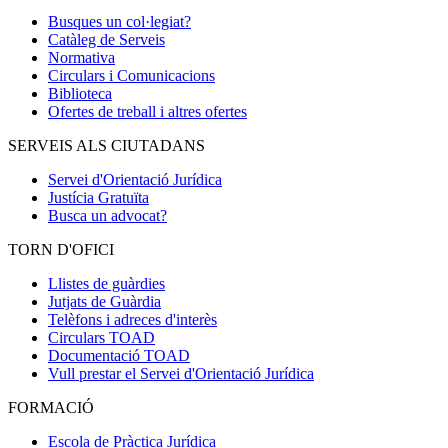
Busques un col·legiat?
Catàleg de Serveis
Normativa
Circulars i Comunicacions
Biblioteca
Ofertes de treball i altres ofertes
SERVEIS ALS CIUTADANS
Servei d'Orientació Jurídica
Justícia Gratuïta
Busca un advocat?
TORN D'OFICI
Llistes de guàrdies
Jutjats de Guàrdia
Telèfons i adreces d'interès
Circulars TOAD
Documentació TOAD
Vull prestar el Servei d'Orientació Jurídica
FORMACIÓ
Escola de Pràctica Jurídica