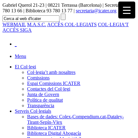
Gabriel Querol 21-23 | 08221 Terrassa (Barcelona) | Secretaria 93
780 13 66 | Biblioteca 93 780 13 77 |
secretaria@icater.org
WEBMAIL
M.A.S.C.
ACCÉS COL·LEGIATS
COL·LEGIA'T
ACCÉS SIGA
Menu
El Col·legi
Col·legia’t amb nosaltres
Comissions
Espai Comissions ICATER
Contactes del Col·legi
Junta de Govern
Política de qualitat
Transparència
Serveis Col·legials
Bases de dades: Colex-Compendium.cat-Dataley-
Tirant-Sepín-Vlex
Biblioteca ICATER
Biblioteca Digital Abogacía