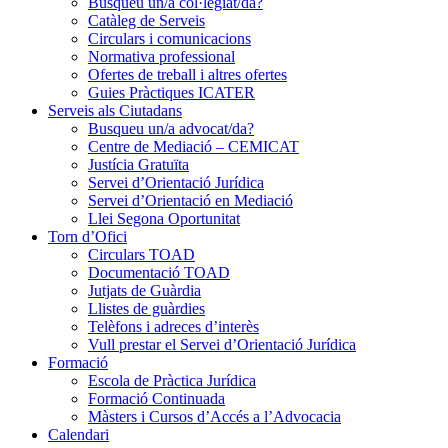
Busqueu un/a col·legiat/da?
Catàleg de Serveis
Circulars i comunicacions
Normativa professional
Ofertes de treball i altres ofertes
Guies Pràctiques ICATER
Serveis als Ciutadans
Busqueu un/a advocat/da?
Centre de Mediació – CEMICAT
Justícia Gratuïta
Servei d’Orientació Jurídica
Servei d’Orientació en Mediació
Llei Segona Oportunitat
Torn d’Ofici
Circulars TOAD
Documentació TOAD
Jutjats de Guàrdia
Llistes de guàrdies
Telèfons i adreces d’interès
Vull prestar el Servei d’Orientació Jurídica
Formació
Escola de Pràctica Jurídica
Formació Continuada
Màsters i Cursos d’Accés a l’Advocacia
Calendari