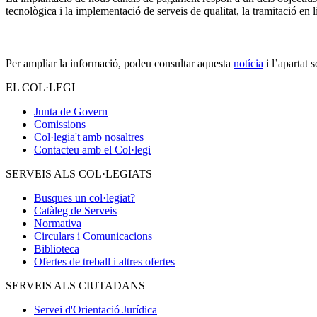
tecnològica i la implementació de serveis de qualitat, la tramitació en l
Per ampliar la informació, podeu consultar aquesta
notícia
i l’apartat 
EL COL·LEGI
Junta de Govern
Comissions
Col·legia't amb nosaltres
Contacteu amb el Col·legi
SERVEIS ALS COL·LEGIATS
Busques un col·legiat?
Catàleg de Serveis
Normativa
Circulars i Comunicacions
Biblioteca
Ofertes de treball i altres ofertes
SERVEIS ALS CIUTADANS
Servei d'Orientació Jurídica