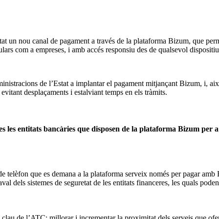
t un nou canal de pagament a través de la plataforma Bizum, que perm
iculars com a empreses, i amb accés responsiu des de qualsevol dispositi
nistracions de l’Estat a implantar el pagament mitjançant Bizum, i, així
, evitant desplaçaments i estalviant temps en els tràmits.
tes les entitats bancàries que disposen de la plataforma Bizum per 
o de telèfon que es demana a la plataforma serveix només per pagar amb B
val dels sistemes de seguretat de les entitats financeres, les quals pod
au de l’ATC: millorar i incrementar la proximitat dels serveis que ofereix