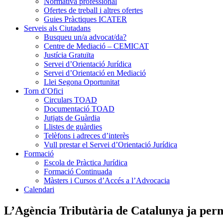
Normativa professional
Ofertes de treball i altres ofertes
Guies Pràctiques ICATER
Serveis als Ciutadans
Busqueu un/a advocat/da?
Centre de Mediació – CEMICAT
Justícia Gratuïta
Servei d’Orientació Jurídica
Servei d’Orientació en Mediació
Llei Segona Oportunitat
Torn d’Ofici
Circulars TOAD
Documentació TOAD
Jutjats de Guàrdia
Llistes de guàrdies
Telèfons i adreces d’interès
Vull prestar el Servei d’Orientació Jurídica
Formació
Escola de Pràctica Jurídica
Formació Continuada
Màsters i Cursos d’Accés a l’Advocacia
Calendari
L’Agència Tributària de Catalunya ja perme