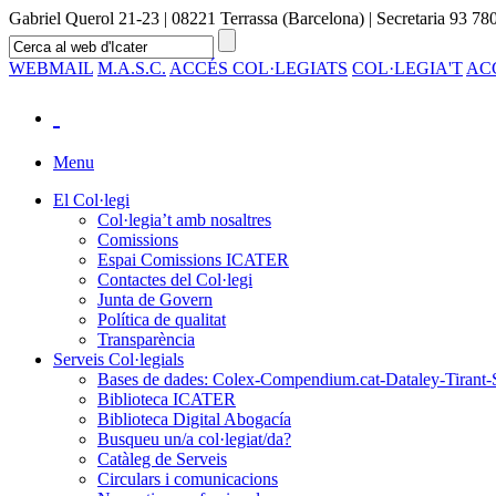
Gabriel Querol 21-23 | 08221 Terrassa (Barcelona) | Secretaria 93 780
WEBMAIL
M.A.S.C.
ACCÉS COL·LEGIATS
COL·LEGIA'T
AC
Menu
El Col·legi
Col·legia’t amb nosaltres
Comissions
Espai Comissions ICATER
Contactes del Col·legi
Junta de Govern
Política de qualitat
Transparència
Serveis Col·legials
Bases de dades: Colex-Compendium.cat-Dataley-Tirant-
Biblioteca ICATER
Biblioteca Digital Abogacía
Busqueu un/a col·legiat/da?
Catàleg de Serveis
Circulars i comunicacions