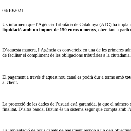
04/10/2021
Us informem que l’Agència Tributària de Catalunya (ATC) ha implanta
liquidació amb un import de 150 euros o menys
, obert tant a part
D’aquesta manera, l’Agència es converteix en una de les primeres admi
de facilitar el compliment de les obligacions tributàries a la ciutadania
El pagament a través d’aquest nou canal es podrà dur a terme amb
to
al client.
La protecció de les dades de l’usuari està garantida, ja que el númer
finalitat. D’altra banda, Bizum és un sistema segur que compta amb l’a
La implantació de nous canals de pagament respon a un dels objectius cl