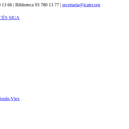
 13 66 | Biblioteca 93 780 13 77 |
secretaria@icater.org
CÉS SIGA
Sepín-Vlex