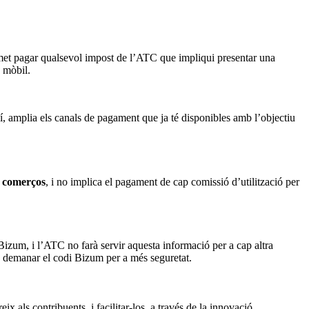
et pagar qualsevol impost de l’ATC que impliqui presentar una
u mòbil.
, amplia els canals de pagament que ja té disponibles amb l’objectiu
a comerços
, i no implica el pagament de cap comissió d’utilització per
izum, i l’ATC no farà servir aquesta informació per a cap altra
en demanar el codi Bizum per a més seguretat.
 als contribuents, i facilitar-los, a través de la innovació