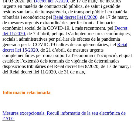
14.03.2020, pel
Decret llei 7/2020
, de 17 de març, de mesures
urgents en matèria de contractació pública, de salut i gestió de
residus sanitaris, de transparència, de transport públic i en matèria
tributària i econòmica; pel
Reial decret llei 8/2020,
de 17 de març,
de mesures urgents extraordinàries per fer front a l’impacte
econòmic i social de la COVID-19, i, més recentment, pel
Decret
llei 11/2020
, de 7 d’abril, pel qual s’adopten mesures econòmiques,
socials i administratives per pal·liar els efectes de la pandèmia
generada per la COVID-19 i altres de complementàries, i el
Reial
decret llei 15/2020
, de 21 d’abril, de mesures urgents
complementàries per donar suport a l’economia i l’ocupació, el qual
estableix l’extensió dels terminis de vigència de determinades
disposicions tributàries del Reial decret llei 8/2020, de 17 de març, i
del Reial decret llei 11/2020, de 31 de març.
Informació relacionada
Mesures excepcionals. Recull informatiu de la seu electrònica de
l’ATC