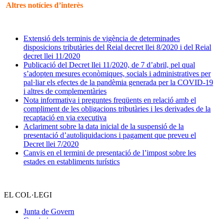
Altres notícies d’interès
Extensió dels terminis de vigència de determinades
disposicions tributàries del Reial decret llei 8/2020 i del Reial
decret llei 11/2020
Publicació del Decret llei 11/2020, de 7 d’abril, pel qual
s’adopten mesures econòmiques, socials i administratives per
pal·liar els efectes de la pandèmia generada per la COVID-19
i altres de complementàries
Nota informativa i preguntes freqüents en relació amb el
compliment de les obligacions tributàries i les derivades de la
recaptació en via executiva
Aclariment sobre la data inicial de la suspensió de la
presentació d’autoliquidacions i pagament que preveu el
Decret llei 7/2020
Canvis en el termini de presentació de l’impost sobre les
estades en establiments turístics
EL COL·LEGI
Junta de Govern