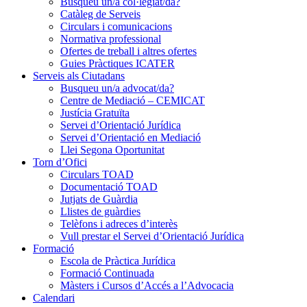
Busqueu un/a col·legiat/da?
Catàleg de Serveis
Circulars i comunicacions
Normativa professional
Ofertes de treball i altres ofertes
Guies Pràctiques ICATER
Serveis als Ciutadans
Busqueu un/a advocat/da?
Centre de Mediació – CEMICAT
Justícia Gratuïta
Servei d’Orientació Jurídica
Servei d’Orientació en Mediació
Llei Segona Oportunitat
Torn d’Ofici
Circulars TOAD
Documentació TOAD
Jutjats de Guàrdia
Llistes de guàrdies
Telèfons i adreces d’interès
Vull prestar el Servei d’Orientació Jurídica
Formació
Escola de Pràctica Jurídica
Formació Continuada
Màsters i Cursos d’Accés a l’Advocacia
Calendari