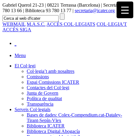
Gabriel Querol 21-23 | 08221 Terrassa (Barcelona) | Secretaria 93
780 13 66 | Biblioteca 93 780 13 77 |
secretaria@icater.org
WEBMAIL
M.A.S.C.
ACCÉS COL·LEGIATS
COL·LEGIA'T
ACCÉS SIGA
Menu
El Col·legi
Col·legia’t amb nosaltres
Comissions
Espai Comissions ICATER
Contactes del Col·legi
Junta de Govern
Política de qualitat
Transparència
Serveis Col·legials
Bases de dades: Colex-Compendium.cat-Dataley-
Tirant-Sepín-Vlex
Biblioteca ICATER
Biblioteca Digital Abogacía