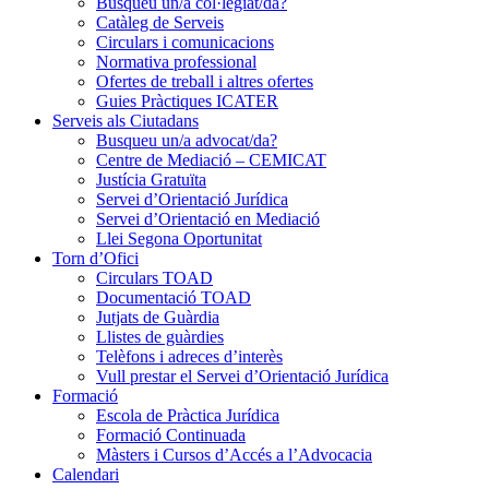
Busqueu un/a col·legiat/da?
Catàleg de Serveis
Circulars i comunicacions
Normativa professional
Ofertes de treball i altres ofertes
Guies Pràctiques ICATER
Serveis als Ciutadans
Busqueu un/a advocat/da?
Centre de Mediació – CEMICAT
Justícia Gratuïta
Servei d’Orientació Jurídica
Servei d’Orientació en Mediació
Llei Segona Oportunitat
Torn d’Ofici
Circulars TOAD
Documentació TOAD
Jutjats de Guàrdia
Llistes de guàrdies
Telèfons i adreces d’interès
Vull prestar el Servei d’Orientació Jurídica
Formació
Escola de Pràctica Jurídica
Formació Continuada
Màsters i Cursos d’Accés a l’Advocacia
Calendari