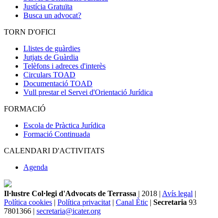
Justícia Gratuïta
Busca un advocat?
TORN D'OFICI
Llistes de guàrdies
Jutjats de Guàrdia
Telèfons i adreces d'interès
Circulars TOAD
Documentació TOAD
Vull prestar el Servei d'Orientació Jurídica
FORMACIÓ
Escola de Pràctica Jurídica
Formació Continuada
CALENDARI D'ACTIVITATS
Agenda
Il·lustre Col·legi d'Advocats de Terrassa
| 2018 |
Avís legal
|
Política cookies
|
Política privacitat
|
Canal Ètic
|
Secretaria
93
7801366 |
secretaria@icater.org