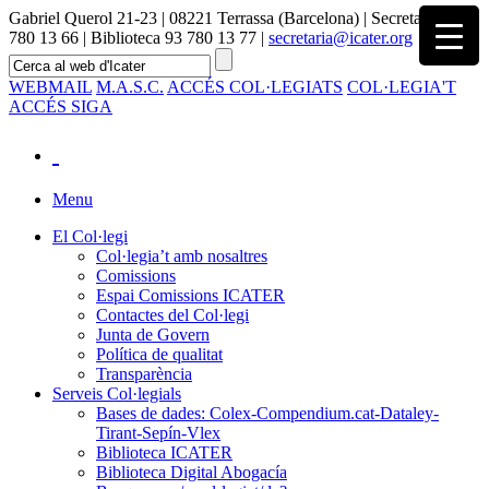
Gabriel Querol 21-23 | 08221 Terrassa (Barcelona) | Secretaria 93
780 13 66 | Biblioteca 93 780 13 77 |
secretaria@icater.org
WEBMAIL
M.A.S.C.
ACCÉS COL·LEGIATS
COL·LEGIA'T
ACCÉS SIGA
Menu
El Col·legi
Col·legia’t amb nosaltres
Comissions
Espai Comissions ICATER
Contactes del Col·legi
Junta de Govern
Política de qualitat
Transparència
Serveis Col·legials
Bases de dades: Colex-Compendium.cat-Dataley-
Tirant-Sepín-Vlex
Biblioteca ICATER
Biblioteca Digital Abogacía