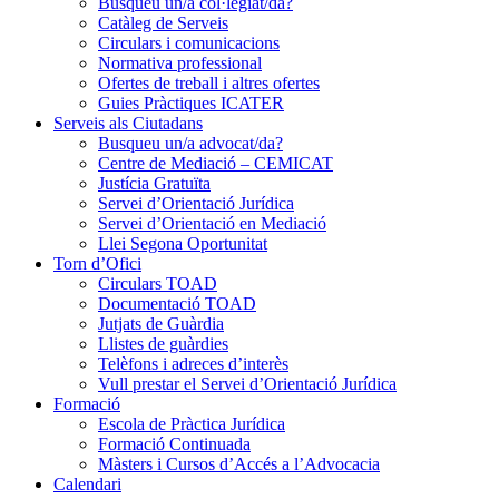
Busqueu un/a col·legiat/da?
Catàleg de Serveis
Circulars i comunicacions
Normativa professional
Ofertes de treball i altres ofertes
Guies Pràctiques ICATER
Serveis als Ciutadans
Busqueu un/a advocat/da?
Centre de Mediació – CEMICAT
Justícia Gratuïta
Servei d’Orientació Jurídica
Servei d’Orientació en Mediació
Llei Segona Oportunitat
Torn d’Ofici
Circulars TOAD
Documentació TOAD
Jutjats de Guàrdia
Llistes de guàrdies
Telèfons i adreces d’interès
Vull prestar el Servei d’Orientació Jurídica
Formació
Escola de Pràctica Jurídica
Formació Continuada
Màsters i Cursos d’Accés a l’Advocacia
Calendari