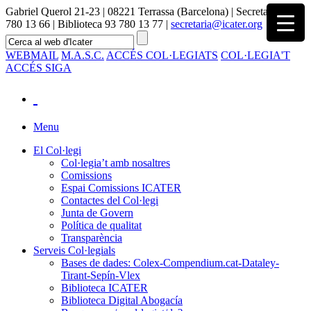
Gabriel Querol 21-23 | 08221 Terrassa (Barcelona) | Secretaria 93
780 13 66 | Biblioteca 93 780 13 77 |
secretaria@icater.org
WEBMAIL
M.A.S.C.
ACCÉS COL·LEGIATS
COL·LEGIA'T
ACCÉS SIGA
Menu
El Col·legi
Col·legia’t amb nosaltres
Comissions
Espai Comissions ICATER
Contactes del Col·legi
Junta de Govern
Política de qualitat
Transparència
Serveis Col·legials
Bases de dades: Colex-Compendium.cat-Dataley-
Tirant-Sepín-Vlex
Biblioteca ICATER
Biblioteca Digital Abogacía