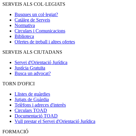
SERVEIS ALS COL·LEGIATS
Busques un col·legiat?
Catàleg de Serveis
Normativa
Circulars i Comunicacions
Biblioteca
Ofertes de treball i altres ofertes
SERVEIS ALS CIUTADANS
Servei d'Orientació Jurídica
Justícia Gratuïta
Busca un advocat?
TORN D'OFICI
Llistes de guàrdies
Jutjats de Guàrdia
Telèfons i adreces d'interès
Circulars TOAD
Documentació TOAD
Vull prestar el Servei d'Orientació Jurídica
FORMACIÓ