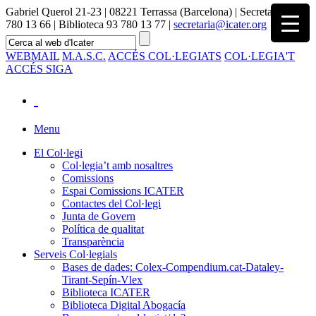
Gabriel Querol 21-23 | 08221 Terrassa (Barcelona) | Secretaria 93
780 13 66 | Biblioteca 93 780 13 77 |
secretaria@icater.org
WEBMAIL
M.A.S.C.
ACCÉS COL·LEGIATS
COL·LEGIA'T
ACCÉS SIGA
Menu
El Col·legi
Col·legia’t amb nosaltres
Comissions
Espai Comissions ICATER
Contactes del Col·legi
Junta de Govern
Política de qualitat
Transparència
Serveis Col·legials
Bases de dades: Colex-Compendium.cat-Dataley-
Tirant-Sepín-Vlex
Biblioteca ICATER
Biblioteca Digital Abogacía