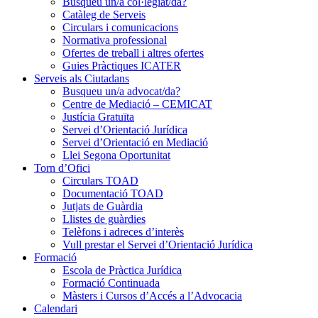
Busqueu un/a col·legiat/da?
Catàleg de Serveis
Circulars i comunicacions
Normativa professional
Ofertes de treball i altres ofertes
Guies Pràctiques ICATER
Serveis als Ciutadans
Busqueu un/a advocat/da?
Centre de Mediació – CEMICAT
Justícia Gratuïta
Servei d’Orientació Jurídica
Servei d’Orientació en Mediació
Llei Segona Oportunitat
Torn d’Ofici
Circulars TOAD
Documentació TOAD
Jutjats de Guàrdia
Llistes de guàrdies
Telèfons i adreces d’interès
Vull prestar el Servei d’Orientació Jurídica
Formació
Escola de Pràctica Jurídica
Formació Continuada
Màsters i Cursos d’Accés a l’Advocacia
Calendari