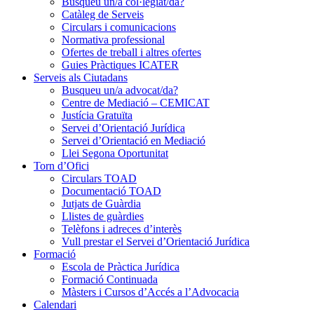
Busqueu un/a col·legiat/da?
Catàleg de Serveis
Circulars i comunicacions
Normativa professional
Ofertes de treball i altres ofertes
Guies Pràctiques ICATER
Serveis als Ciutadans
Busqueu un/a advocat/da?
Centre de Mediació – CEMICAT
Justícia Gratuïta
Servei d’Orientació Jurídica
Servei d’Orientació en Mediació
Llei Segona Oportunitat
Torn d’Ofici
Circulars TOAD
Documentació TOAD
Jutjats de Guàrdia
Llistes de guàrdies
Telèfons i adreces d’interès
Vull prestar el Servei d’Orientació Jurídica
Formació
Escola de Pràctica Jurídica
Formació Continuada
Màsters i Cursos d’Accés a l’Advocacia
Calendari