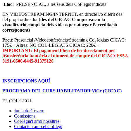
Lloc:
PRESENCIAL, a les seus dels Col·legis indicats
EN VIDEOSTREAMING/INTERNET, en directe i/o diferit des
del propi ordinador (
des del CICAC Comprovaran la
visualització completa dels vídeos per atorgar l’acreditació
corresponent
)
Preu
: Presencial /Videoconferència/Streaming Col·legiats CICAC:
175€ – Altres: NO COL·LEGIATS CICAC: 220€ –
IMPORTANT: El pagament l’heu de fer directament per
transferència bancària al número de compte del CICAC: ES52-
3191-0500-0445-91375128
INSCRIPCIONS AQUÍ
PROGRAMA DEL CURS HABILITADOR ViGe (CICAC)
EL COL·LEGI
Junta de Govern
Comissions
Col·legia't amb nosaltres
Contacteu amb el Col·legi