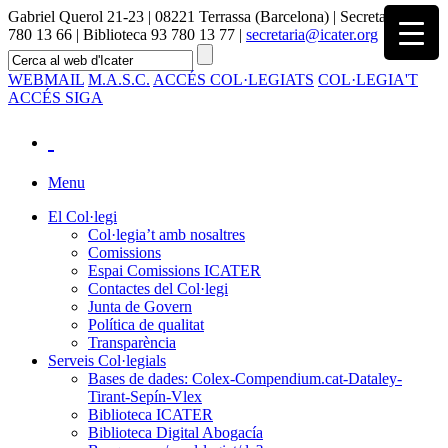
Gabriel Querol 21-23 | 08221 Terrassa (Barcelona) | Secretaria 93
780 13 66 | Biblioteca 93 780 13 77 |
secretaria@icater.org
WEBMAIL
M.A.S.C.
ACCÉS COL·LEGIATS
COL·LEGIA'T
ACCÉS SIGA
Menu
El Col·legi
Col·legia’t amb nosaltres
Comissions
Espai Comissions ICATER
Contactes del Col·legi
Junta de Govern
Política de qualitat
Transparència
Serveis Col·legials
Bases de dades: Colex-Compendium.cat-Dataley-
Tirant-Sepín-Vlex
Biblioteca ICATER
Biblioteca Digital Abogacía