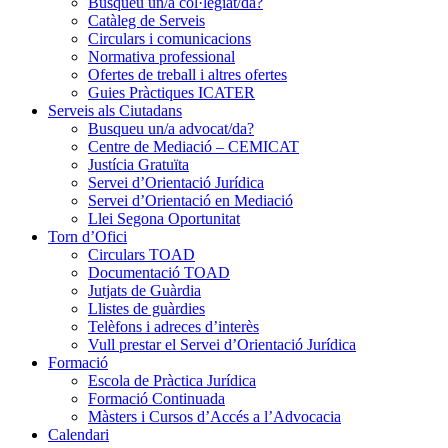
Busqueu un/a col·legiat/da?
Catàleg de Serveis
Circulars i comunicacions
Normativa professional
Ofertes de treball i altres ofertes
Guies Pràctiques ICATER
Serveis als Ciutadans
Busqueu un/a advocat/da?
Centre de Mediació – CEMICAT
Justícia Gratuïta
Servei d’Orientació Jurídica
Servei d’Orientació en Mediació
Llei Segona Oportunitat
Torn d’Ofici
Circulars TOAD
Documentació TOAD
Jutjats de Guàrdia
Llistes de guàrdies
Telèfons i adreces d’interès
Vull prestar el Servei d’Orientació Jurídica
Formació
Escola de Pràctica Jurídica
Formació Continuada
Màsters i Cursos d’Accés a l’Advocacia
Calendari