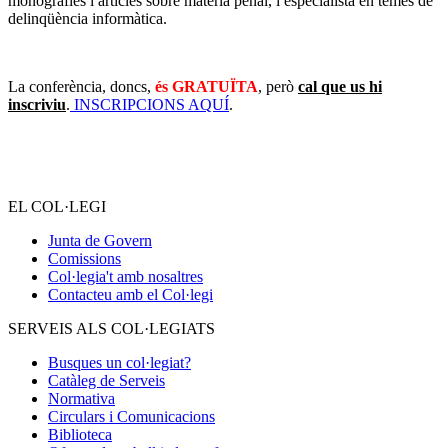
monografies i articles sobre matèria penal, i especialista en temes de
delinqüència informàtica.
La conferència, doncs,
és GRATUÏTA
, però
cal que us hi
inscriviu
.
INSCRIPCIONS AQUÍ
.
EL COL·LEGI
Junta de Govern
Comissions
Col·legia't amb nosaltres
Contacteu amb el Col·legi
SERVEIS ALS COL·LEGIATS
Busques un col·legiat?
Catàleg de Serveis
Normativa
Circulars i Comunicacions
Biblioteca