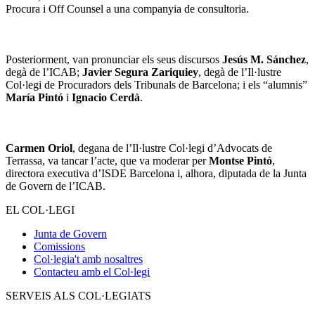
Procura i Off Counsel a una companyia de consultoria.
Posteriorment, van pronunciar els seus discursos
Jesús M. Sánchez
,
degà de l’ICAB;
Javier Segura Zariquiey
, degà de l’Il·lustre
Col·legi de Procuradors dels Tribunals de Barcelona; i els “alumnis”
María Pintó
i
Ignacio Cerdà
.
Carmen Oriol
, degana de l’Il·lustre Col·legi d’Advocats de
Terrassa, va tancar l’acte, que va moderar per
Montse Pintó
,
directora executiva d’ISDE Barcelona i, alhora, diputada de la Junta
de Govern de l’ICAB.
EL COL·LEGI
Junta de Govern
Comissions
Col·legia't amb nosaltres
Contacteu amb el Col·legi
SERVEIS ALS COL·LEGIATS