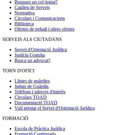
Busques un col·legiat?
Catàleg de Serveis
Normativa
Circulars i Comunicacions
Biblioteca
Ofertes de treball i altres ofertes
SERVEIS ALS CIUTADANS
Servei d'Orientació Jurídica
Justícia Gratuïta
Busca un advocat?
TORN D'OFICI
Llistes de guàrdies
Jutjats de Guàrdia
Telèfons i adreces d'interès
Circulars TOAD
Documentació TOAD
Vull prestar el Servei d'Orientació Jurídica
FORMACIÓ
Escola de Pràctica Jurídica
Formació Continuada