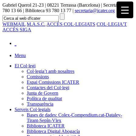
Gabriel Querol 21-23 | 08221 Terrassa (Barcelona) | Secretaria 93
780 13 66 | Biblioteca 93 780 13 77 |
secretaria@icater.org
WEBMAIL
M.A.S.C.
ACCÉS COL·LEGIATS
COL·LEGIA'T
ACCÉS SIGA
Menu
El Col·legi
Col·legia’t amb nosaltres
Comissions
Espai Comissions ICATER
Contactes del Col·legi
Junta de Govern
Política de qualitat
Transparència
Serveis Col·legials
Bases de dades: Colex-Compendium.cat-Dataley-
Tirant-Sepín-Vlex
Biblioteca ICATER
Biblioteca Digital Abogacía