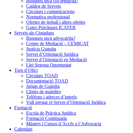
Busqueu un/a col·legiat/da?
Catàleg de Serveis
Circulars i comunicacions
Normativa professional
Ofertes de treball i altres ofertes
Guies Pràctiques ICATER
Serveis als Ciutadans
Busqueu un/a advocat/da?
Centre de Mediació – CEMICAT
Justícia Gratuïta
Servei d’Orientació Jurídica
Servei d’Orientació en Mediació
Llei Segona Oportunitat
Torn d’Ofici
Circulars TOAD
Documentació TOAD
Jutjats de Guàrdia
Llistes de guàrdies
Telèfons i adreces d’interès
Vull prestar el Servei d’Orientació Jurídica
Formació
Escola de Pràctica Jurídica
Formació Continuada
Màsters i Cursos d’Accés a l’Advocacia
Calendari