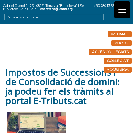
Gabriel Querol 21-23 | 08221 Terrassa (Barcelona) | Secretaria 93 780 13 66 |
Biblioteca 93 780 13 77 |
secretaria@icater.org
WEBMAIL
M.A.S.C.
ACCÉS COL·LEGIATS
COL·LEGIA'T
Impostos de Successions i
ACCÉS SIGA
de Consolidació de domini:
ja podeu fer els tràmits al
portal E-Tributs.cat