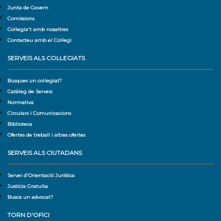
Junta de Govern
Comissions
Col·legia't amb nosaltres
Contacteu amb el Col·legi
SERVEIS ALS COL·LEGIATS
Busques un col·legiat?
Catàleg de Serveis
Normativa
Circulars i Comunicacions
Biblioteca
Ofertes de treball i altres ofertes
SERVEIS ALS CIUTADANS
Servei d'Orientació Jurídica
Justícia Gratuïta
Busca un advocat?
TORN D'OFICI