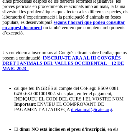
eines processals després de les darreres reformes legislatives, les
proves pericials en procediments relacionats amb animals, la fauna
silvestre i les problemàtiques que afecten a les diferents espècies, els
laboratoris d’experimentació i la participació d’animals en festes
populars, es desenvoluparà
segons l’horari que podeu consultar
en aquest document
on també veureu que comptem amb ponents
d’excepció.
Us convidem a inscriure-us al Congrés clicant sobre l’enllaç que us
posem a continuació:
INSCRIU-TE ARA AL III CONGRÉS
DRET I ANIMALS DEL VALLÈS OCCIDENTAL – 12 DE
MAIG 2023
cal que feu INGRÉS al compte del Col·legi: ES69-0081-
0450-63-0001001802. si us plau, en fer el pagament,
INDIQUEU EL CODI DEL CURS I EL VOSTRE NOM.
Important
: ENVIEU EL COMPROVANT DE
PAGAMENT A L’ADREÇA
dretanimal@icater.org
.
El
dinar NO està inclòs en el preu d’inscripció
, en els