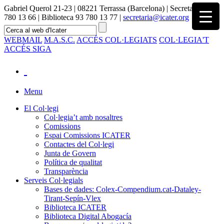
Gabriel Querol 21-23 | 08221 Terrassa (Barcelona) | Secretaria 93
780 13 66 | Biblioteca 93 780 13 77 |
secretaria@icater.org
WEBMAIL
M.A.S.C.
ACCÉS COL·LEGIATS
COL·LEGIA'T
ACCÉS SIGA
Menu
El Col·legi
Col·legia’t amb nosaltres
Comissions
Espai Comissions ICATER
Contactes del Col·legi
Junta de Govern
Política de qualitat
Transparència
Serveis Col·legials
Bases de dades: Colex-Compendium.cat-Dataley-
Tirant-Sepín-Vlex
Biblioteca ICATER
Biblioteca Digital Abogacía