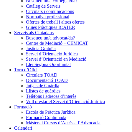
Busqueu un/a col·legiat/da?
Catàleg de Serveis
Circulars i comunicacions
Normativa professional
Ofertes de treball i altres ofertes
Guies Pràctiques ICATER
Serveis als Ciutadans
Busqueu un/a advocat/da?
Centre de Mediació – CEMICAT
Justícia Gratuïta
Servei d’Orientació Jurídica
Servei d’Orientació en Mediació
Llei Segona Oportunitat
Torn d’Ofici
Circulars TOAD
Documentació TOAD
Jutjats de Guàrdia
Llistes de guàrdies
Telèfons i adreces d’interès
Vull prestar el Servei d’Orientació Jurídica
Formació
Escola de Pràctica Jurídica
Formació Continuada
Màsters i Cursos d’Accés a l’Advocacia
Calendari